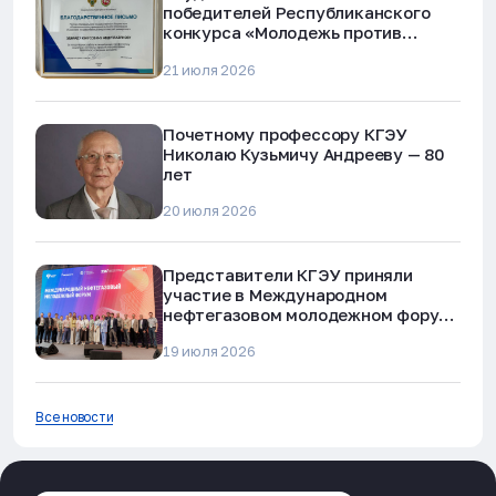
победителей Республиканского
конкурса «Молодежь против
наркотиков и телефонного
21 июля 2026
мошенничества»
Почетному профессору КГЭУ
Николаю Кузьмичу Андрееву — 80
лет
20 июля 2026
Представители КГЭУ приняли
участие в Международном
нефтегазовом молодежном форуме
в Альметьевске
19 июля 2026
Все новости