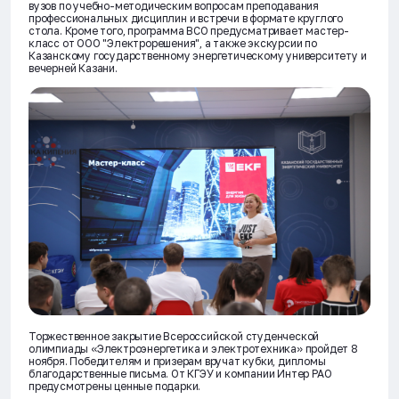
вузов по учебно-методическим вопросам преподавания
профессиональных дисциплин и встречи в формате круглого
стола. Кроме того, программа ВСО предусматривает мастер-
класс от ООО "Электрорешения", а также экскурсии по
Казанскому государственному энергетическому университету и
вечерней Казани.
Торжественное закрытие Всероссийской студенческой
олимпиады «Электроэнергетика и электротехника» пройдет 8
ноября. Победителям и призерам вручат кубки, дипломы
благодарственные письма. От КГЭУ и компании Интер РАО
предусмотрены ценные подарки.