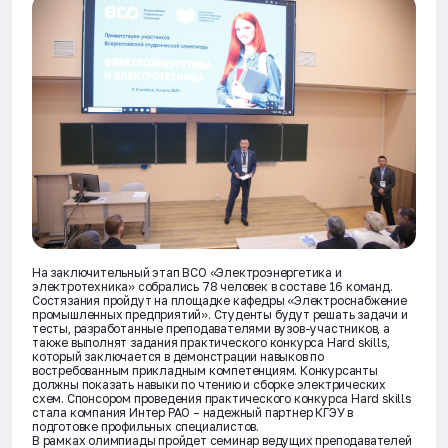
На заключительный этап ВСО «Электроэнергетика и
электротехника» собрались 78 человек в составе 16 команд.
Состязания пройдут на площадке кафедры «Электроснабжение
промышленных предприятий». Студенты будут решать задачи и
тесты, разработанные преподавателями вузов-участников, а
также выполнят задания практического конкурса Hard skills,
который заключается в демонстрации навыков по
востребованным прикладным компетенциям. Конкурсанты
должны показать навыки по чтению и сборке электрических
схем. Спонсором проведения практического конкурса Hard skills
стала компания Интер РАО – надежный партнер КГЭУ в
подготовке профильных специалистов.
В рамках олимпиады пройдет семинар ведущих преподавателей