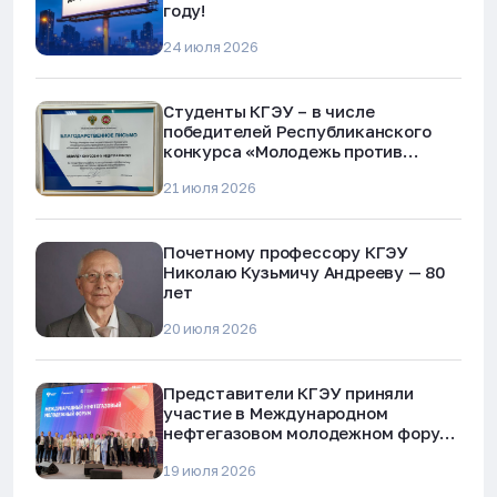
году!
24 июля 2026
Студенты КГЭУ – в числе
победителей Республиканского
конкурса «Молодежь против
наркотиков и телефонного
21 июля 2026
мошенничества»
Почетному профессору КГЭУ
Николаю Кузьмичу Андрееву — 80
лет
20 июля 2026
Представители КГЭУ приняли
участие в Международном
нефтегазовом молодежном форуме
в Альметьевске
19 июля 2026