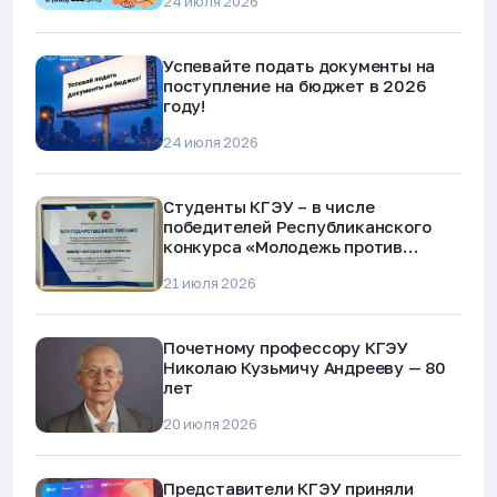
24 июля 2026
Успевайте подать документы на
поступление на бюджет в 2026
году!
24 июля 2026
Студенты КГЭУ – в числе
победителей Республиканского
конкурса «Молодежь против
наркотиков и телефонного
21 июля 2026
мошенничества»
Почетному профессору КГЭУ
Николаю Кузьмичу Андрееву — 80
лет
20 июля 2026
Представители КГЭУ приняли