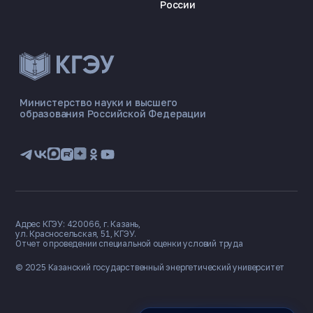
России
ЭНЕРГОКОД — ПОМОЩНИК КГЭУ
ONLINE ·
Министерство науки и высшего
образования Российской Федерации
🎓 Институты
📋 Приёмная комиссия
🏠 Общежитие
🧮 Баллы и направления
Адрес КГЭУ: 420066, г. Казань,
ул. Красносельская, 51, КГЭУ.
Отчет о проведении специальной оценки условий труда
© 2025 Казанский государственный
энергетический университет