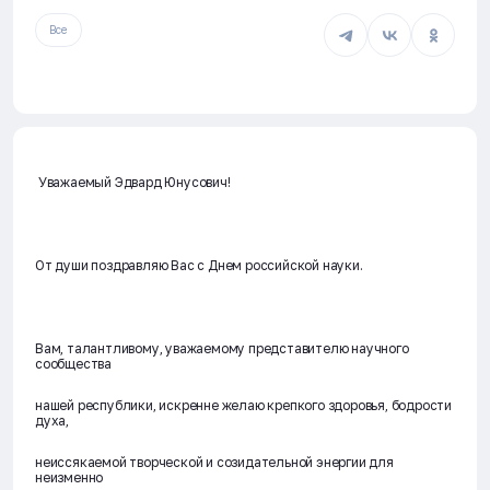
Все
Уважаемый Эдвард Юнусович!
От души поздравляю Вас с Днем российской науки.
Вам, талантливому, уважаемому представителю научного
сообщества
нашей республики, искренне желаю крепкого здоровья, бодрости
духа,
неиссякаемой творческой и созидательной энергии для
неизменно