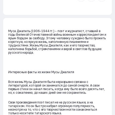
Муса Джалиль (1906–1944 гг.) – поэт и журналист, ставший в
годы Великой Отечественной войны военным корреспондентом и
ярым борцом за свободу. Этому человеку суждено было прожить
короткую, но яркую жизнь, наполненную лишениями и
трудностями. Жизнь Мусы Джалиля, как и его творчество,
наполнена борьбой, стремлениями и верой в светлое будущее
русского народа.
Интересные факты из жизни Мусы Джалиля
Вся жизнь Мусы Джалиля была неразрывно связана с
литературой, которой он занимался до самой смерти. А свои
первые стихи он начал писать, когда ему было всего десять лет,
но, к сожалению, до наших дней они не сохранились.
Свои произведения поэт писал не на русском языке, а на
татарском. Но он быстро набрал огромную популярность,
несмотря на то, что с его творчеством могли ознакомиться
только носители татарского языка.