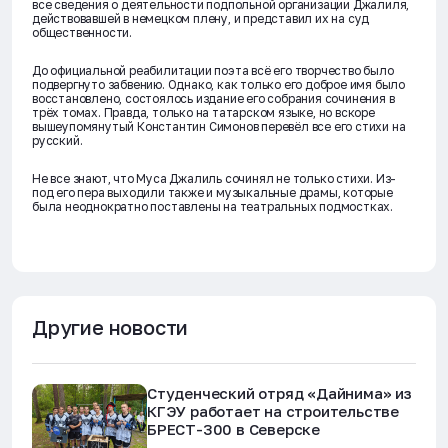
все сведения о деятельности подпольной организации Джалиля,
действовавшей в немецком плену, и представил их на суд
общественности.
До официальной реабилитации поэта всё его творчество было
подвергнуто забвению. Однако, как только его доброе имя было
восстановлено, состоялось издание его собрания сочинения в
трёх томах. Правда, только на татарском языке, но вскоре
вышеупомянутый Константин Симонов перевёл все его стихи на
русский.
Не все знают, что Муса Джалиль сочинял не только стихи. Из-
под его пера выходили также и музыкальные драмы, которые
была неоднократно поставлены на театральных подмостках.
Другие новости
Студенческий отряд «Дайнима» из
КГЭУ работает на строительстве
БРЕСТ-300 в Северске