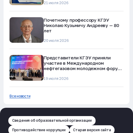
21 июля 2026
мошенничества»
Почетному профессору КГЭУ
Николаю Кузьмичу Андрееву — 80
лет
20 июля 2026
Представители КГЭУ приняли
участие в Международном
нефтегазовом молодежном форуме
в Альметьевске
19 июля 2026
Все новости
Сведения об образовательной организации
Противодействие коррупции
Старая версия сайта