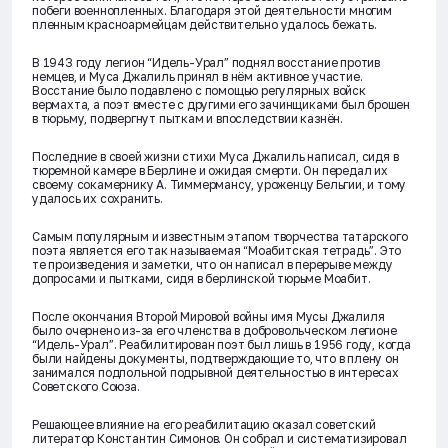
побеги военнопленных. Благодаря этой деятельности многим
пленным красноармейцам действительно удалось бежать.
В 1943 году легион “Идель-Урал” поднял восстание против
немцев, и Муса Джалиль принял в нём активное участие.
Восстание было подавлено с помощью регулярных войск
вермахта, а поэт вместе с другими его зачинщиками был брошен
в тюрьму, подвергнут пыткам и впоследствии казнён.
Последние в своей жизни стихи Муса Джалиль написал, сидя в
тюремной камере в Берлине и ожидая смерти. Он передал их
своему сокамернику А. Тиммермансу, уроженцу Бельгии, и тому
удалось их сохранить.
Самым популярным и известным этапом творчества татарского
поэта является его так называемая “Моабитская тетрадь”. Это
те произведения и заметки, что он написал в перерыве между
допросами и пытками, сидя в берлинской тюрьме Моабит.
После окончания Второй Мировой войны имя Мусы Джалиля
было очернено из-за его членства в добровольческом легионе
“Идель-Урал”. Реабилитирован поэт был лишь в 1956 году, когда
были найдены документы, подтверждающие то, что в плену он
занимался подпольной подрывной деятельностью в интересах
Советского Союза.
Решающее влияние на его реабилитацию оказал советский
литератор Константин Симонов. Он собрал и систематизировал