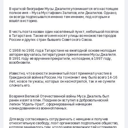
В краткой биографии Мусы Джалиля упоминается его настоящее
полное имя – Муса Мустафович Залилов, или Джалилов. Однако,
он всегда подписывался именно тем именем, под которым и
вошёл в историю.
В честь поэта назван один населённый пункт, небольшой посёлок
в Татарстане. Также его имя носят улицы во множестве городов
России и других стран бывшего Советского Союза.
С 1968 по 1991 год в Татарстане на ежегодной основе молодым
авторам вручалась литературная премия имени Мусы Джалиля.
В 1991 году её вручение прекратили, но позднее, в 1997 году,
возобновили.
Известно, что в юности знаменитый поэт принимал участие в
Гражданской войне в России. На то момент ему было всего 14-16
лет, но все те ужасы, которых он насмотрелся, так и не сумели
сломать его.
Во время Великой Отечественной войны Муса Джалиль был
ранен и взят в плен. Позднее он вступил в добровольческий
легион “Идель-Урал”, сформированный немецким
командованием из военнопленных.
Для виду согласившись сотрудничать с немцами и получив
относительную свободу, поэт организовал подпольное общество,
которое занималось тем, что по мере возможностей устраивало