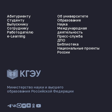
Абитуриенту
Об университете
Студенту
Образование
Выпускнику
Наука
Сотруднику
Международная
Работодателю
деятельность
e-Learning
Пресс-служба
ДПО
Библиотека
Национальные проекты
России
ЭНЕРГОКОД — ПОМОЩНИК КГЭУ
ONLINE ·
Министерство науки и высшего
образования Российской Федерации
🎓 Институты
📋 Приёмная комиссия
🏠 Общежитие
🧮 Баллы и направления