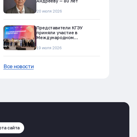
Андрееву — 80 лет
20 июля 2026
Представители КГЭУ
приняли участие в
Международном
нефтегазовом молодежном
форуме в Альметьевске
19 июля 2026
Все новости
рта сайта