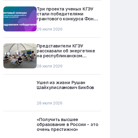
Три проекта ученых КГЭУ
стали победителями
грантового конкурса Фонда
науки и технологий
Республики Татарстан
29 июля 2026
Представители КГЭУ
рассказали об энергетике
на республиканском
молодежном форуме
«Профессии будущего»
28 июля 2026
Ушел из жизни Рушан
Шайхулисламович Бикбов
28 июля 2026
«Получить высшее
образование в России – это
очень престижно»