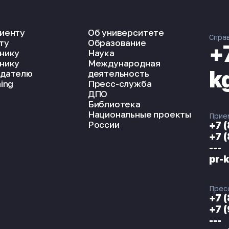
иенту
Об университете
Спра
ту
Образование
+
нику
Наука
нику
Международная
k
дателю
деятельность
ing
Пресс-служба
ДПО
Библиотека
Национальные проекты
Прие
России
+7 
+7 
---
pr-
Прес
+7 
+7 
---