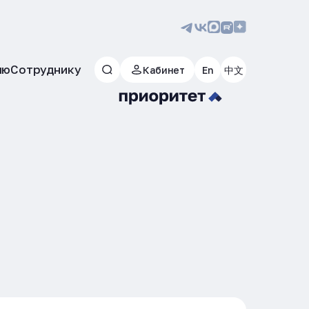
лю
Сотруднику
Кабинет
En
中文