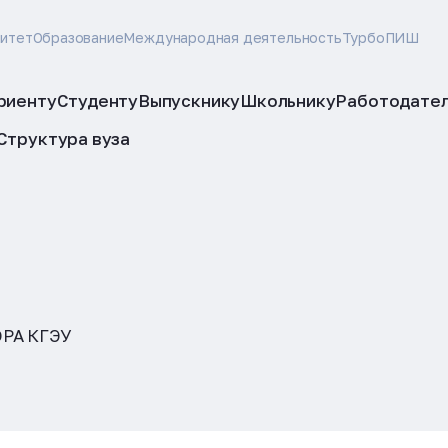
ситет
Образование
Международная деятельность
ТурбоПИШ
риенту
Студенту
Выпускнику
Школьнику
Работодате
Структура вуза
РА КГЭУ