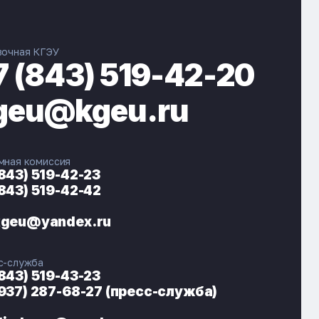
вочная КГЭУ
7 (843) 519-42-20
geu@kgeu.ru
мная комиссия
(843) 519-42-23
(843) 519-42-42
ЭНЕРГОКОД — ПОМОЩНИК КГЭУ
ONLINE ·
kgeu@yandex.ru
🎓 Институты
📋 Приёмная комиссия
с-служба
🏠 Общежитие
🧮 Баллы и направления
(843) 519-43-23
(937) 287-68-27 (пресс-служба)