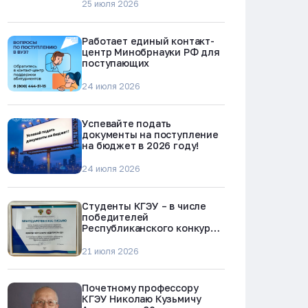
25 июля 2026
Работает единый контакт-
центр Минобрнауки РФ для
поступающих
24 июля 2026
Успевайте подать
документы на поступление
на бюджет в 2026 году!
24 июля 2026
Студенты КГЭУ – в числе
победителей
Республиканского конкурса
«Молодежь против
наркотиков и телефонного
21 июля 2026
мошенничества»
Почетному профессору
КГЭУ Николаю Кузьмичу