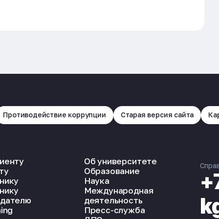
Противодействие коррупции
Старая версия сайта
Ка
иенту
Об университете
Спра
ту
Образование
+
нику
Наука
нику
Международная
k
дателю
деятельность
ing
Пресс-служба