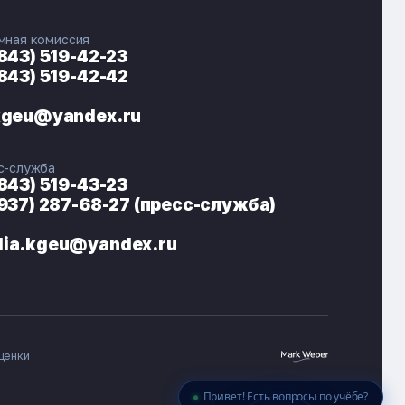
мная комиссия
(843) 519-42-23
(843) 519-42-42
ЭНЕРГОКОД — ПОМОЩНИК КГЭУ
ONLINE ·
kgeu@yandex.ru
🎓 Институты
📋 Приёмная комиссия
с-служба
🏠 Общежитие
🧮 Баллы и направления
(843) 519-43-23
(937) 287-68-27 (пресс-служба)
ia.kgeu@yandex.ru
ценки
Привет! Есть вопросы по учёбе?