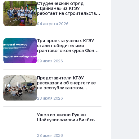
Студенческий отряд
«Дайнима» из КГЭУ
работает на строительстве
БРЕСТ-300 в Северске
04 августа 2026
Три проекта ученых КГЭУ
стали победителями
грантового конкурса Фонда
науки и технологий
Республики Татарстан
29 июля 2026
Представители КГЭУ
рассказали об энергетике
на республиканском
молодежном форуме
«Профессии будущего»
28 июля 2026
Ушел из жизни Рушан
Шайхулисламович Бикбов
28 июля 2026