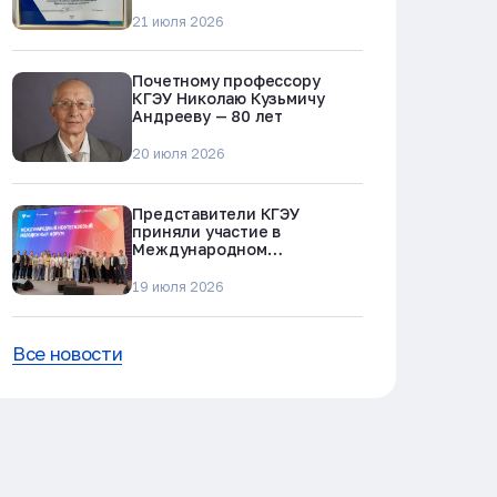
«Молодежь против
наркотиков и телефонного
21 июля 2026
мошенничества»
Почетному профессору
КГЭУ Николаю Кузьмичу
Андрееву — 80 лет
20 июля 2026
Представители КГЭУ
приняли участие в
Международном
нефтегазовом молодежном
форуме в Альметьевске
19 июля 2026
Все новости