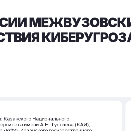
ССИИ МЕЖВУЗОВСК
ТВИЯ КИБЕРУГРОЗА
в: Казанского Национального
ерситета имени А.Н. Туполева (КАИ),
 (КФУ), Казанского государственного