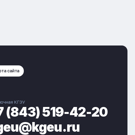
рта сайта
вочная КГЭУ
7 (843) 519-42-20
geu@kgeu.ru