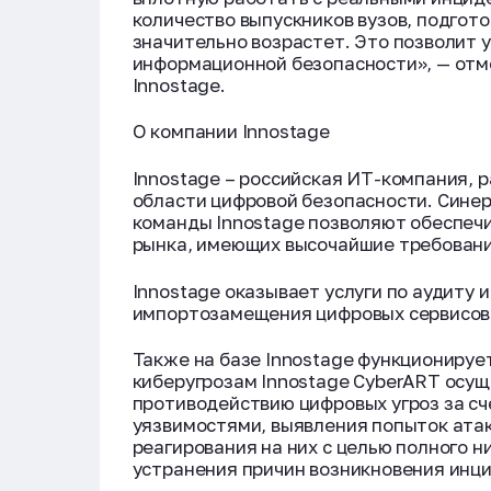
количество выпускников вузов, подгото
значительно возрастет. Это позволит 
информационной безопасности», — отм
Innostage.
О компании Innostage
Innostage – российская ИТ-компания, р
области цифровой безопасности. Синер
команды Innostage позволяют обеспеч
рынка, имеющих высочайшие требовани
Innostage оказывает услуги по аудиту
импортозамещения цифровых сервисов
Также на базе Innоstage функциониру
киберугрозам Innostage СyberART осу
противодействию цифровых угроз за сч
уязвимостями, выявления попыток атак
реагирования на них с целью полного 
устранения причин возникновения инц