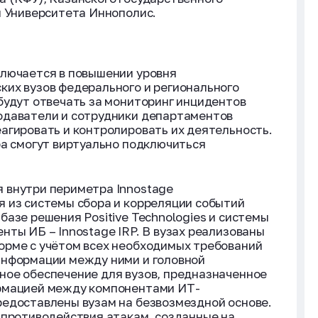
 и Университета Иннополис.
ключается в повышении уровня
ких вузов федерального и регионального
будут отвечать за мониторинг инцидентов
одаватели и сотрудники департаментов
агировать и контролировать их деятельность.
ра смогут виртуально подключиться
 внутри периметра Innostage
 из системы сбора и корреляции событий
азе решения Positive Technologies и системы
нты ИБ – Innostage IRP. В вузах реализованы
орме с учётом всех необходимых требований
информации между ними и головной
ное обеспечение для вузов, предназначенное
ормацией между компонентами ИТ-
редоставлены вузам на безвозмездной основе.
 противодействия атакам, созданные на