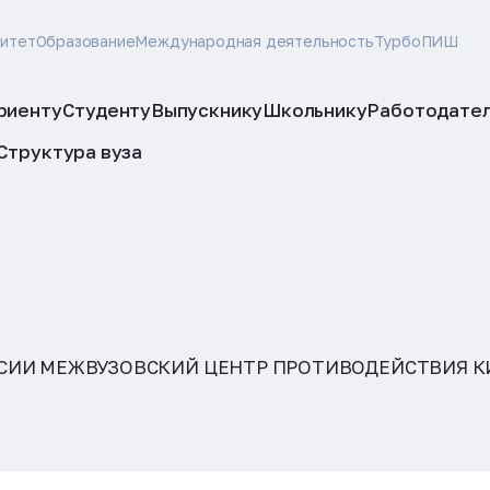
ситет
Образование
Международная деятельность
ТурбоПИШ
риенту
Студенту
Выпускнику
Школьнику
Работодате
Структура вуза
СИИ МЕЖВУЗОВСКИЙ ЦЕНТР ПРОТИВОДЕЙСТВИЯ КИ