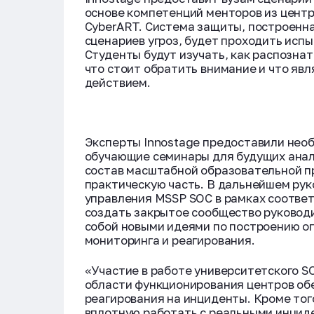
основе компетенций менторов из центр
CyberART. Система защиты, построенна
сценариев угроз, будет проходить исп
Студенты будут изучать, как распозна
что стоит обратить внимание и что яв
действием.
Эксперты Innostage предоставили нео
обучающие семинары для будущих анал
состав масштабной образовательной п
практическую часть. В дальнейшем ру
управления MSSP SOC в рамках соответ
создать закрытое сообщество руководи
собой новыми идеями по построению о
мониторинга и реагирования.
«Участие в работе университетского S
области функционирования центров об
реагирования на инциденты. Кроме тог
вплотную работать с реальными инциде