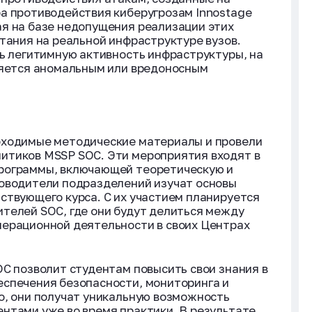
а противодействия киберугрозам Innostage
я на базе недопущения реализации этих
ытания на реальной инфраструктуре вузов.
ть легитимную активность инфраструктуры, на
ляется аномальным или вредоносным
бходимые методические материалы и провели
итиков MSSP SOC. Эти мероприятия входят в
рограммы, включающей теоретическую и
ководители подразделений изучат основы
ствующего курса. С их участием планируется
телей SOC, где они будут делиться между
перационной деятельности в своих Центрах
OC позволит студентам повысить свои знания в
еспечения безопасности, мониторинга и
о, они получат уникальную возможность
нтами уже во время практики. В результате,