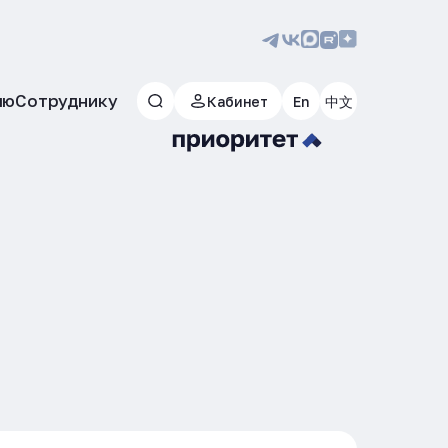
лю
Сотруднику
Кабинет
En
中文