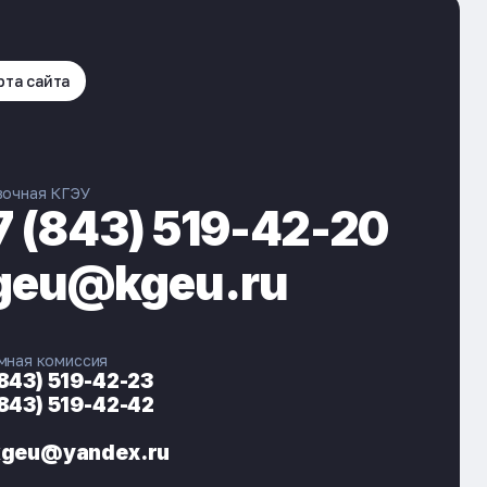
рта сайта
вочная КГЭУ
7 (843) 519-42-20
geu@kgeu.ru
мная комиссия
(843) 519-42-23
(843) 519-42-42
ЭНЕРГОКОД — ПОМОЩНИК КГЭУ
ONLINE ·
kgeu@yandex.ru
🎓 Институты
📋 Приёмная комиссия