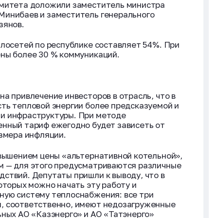
омитета доложили заместитель министра
Минибаев и заместитель генерального
зянов.
плосетей по республике составляет 54%. При
ены более 30 % коммуникаций.
а привлечение инвесторов в отрасль, что в
ть тепловой энергии более предсказуемой и
и инфраструктуры. При методе
енный тариф ежегодно будет зависеть от
азмера инфляции.
овышением цены «альтернативной котельной»,
м — для этого предусматриваются различные
ствий. Депутаты пришли к выводу, что в
оторых можно начать эту работу и
ную систему теплоснабжения: все три
, соответственно, имеют недозагруженные
ьных АО «Казэнерго» и АО «Татэнерго»