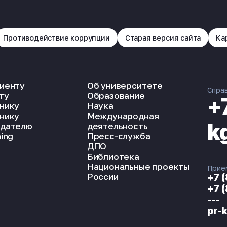
Противодействие коррупции
Старая версия сайта
Ка
иенту
Об университете
Спра
ту
Образование
+
нику
Наука
нику
Международная
k
дателю
деятельность
ing
Пресс-служба
ДПО
Библиотека
Национальные проекты
Прие
России
+7 
+7 
---
pr-