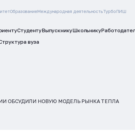
ситет
Образование
Международная деятельность
ТурбоПИШ
риенту
Студенту
Выпускнику
Школьнику
Работодате
Структура вуза
ИИ ОБСУДИЛИ НОВУЮ МОДЕЛЬ РЫНКА ТЕПЛА