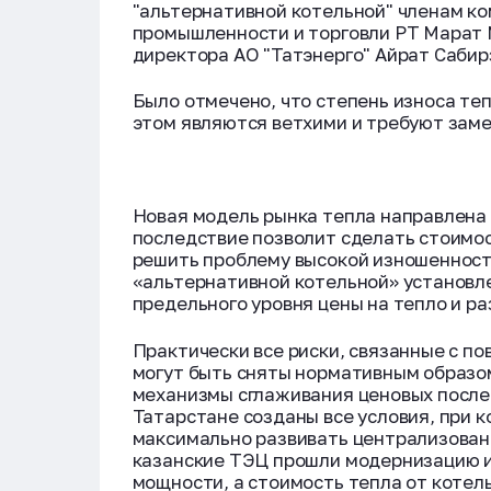
"альтернативной котельной" членам к
промышленности и торговли РТ Марат 
директора АО "Татэнерго" Айрат Сабир
Было отмечено, что степень износа те
этом являются ветхими и требуют зам
Новая модель рынка тепла направлена н
последствие позволит сделать стоимос
решить проблему высокой изношенност
«альтернативной котельной» установл
предельного уровня цены на тепло и р
Практически все риски, связанные с п
могут быть сняты нормативным образо
механизмы сглаживания ценовых послед
Татарстане созданы все условия, при к
максимально развивать централизован
казанские ТЭЦ прошли модернизацию и
мощности, а стоимость тепла от котел