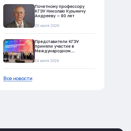
Почетному профессору
КГЭУ Николаю Кузьмичу
Андрееву — 80 лет
20 июля 2026
Представители КГЭУ
приняли участие в
Международном
нефтегазовом молодежном
форуме в Альметьевске
19 июля 2026
Все новости