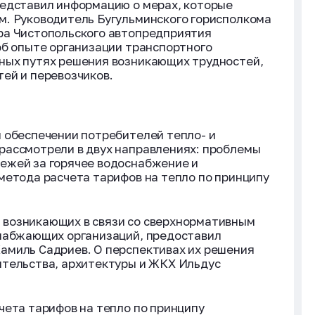
редставил информацию о мерах, которые
м. Руководитель Бугульминского горисполкома
ра Чистопольского автопредприятия
об опыте организации транспортного
ных путях решения возникающих трудностей,
ей и перевозчиков.
 обеспечении потребителей тепло- и
рассмотрели в двух направлениях: проблемы
ежей за горячее водоснабжение и
метода расчета тарифов на тепло по принципу
возникающих в связи со сверхнормативным
снабжающих организаций, предоставил
амиль Садриев. О перспективах их решения
ительства, архитектуры и ЖКХ Ильдус
чета тарифов на тепло по принципу