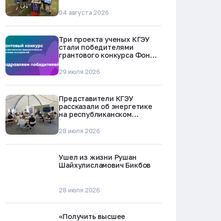
БРЕСТ-300 в Северске
04 августа 2026
Три проекта ученых КГЭУ
стали победителями
грантового конкурса Фонда
науки и технологий
Республики Татарстан
29 июля 2026
Представители КГЭУ
рассказали об энергетике
на республиканском
молодежном форуме
«Профессии будущего»
28 июля 2026
Ушел из жизни Рушан
Шайхулисламович Бикбов
28 июля 2026
«Получить высшее