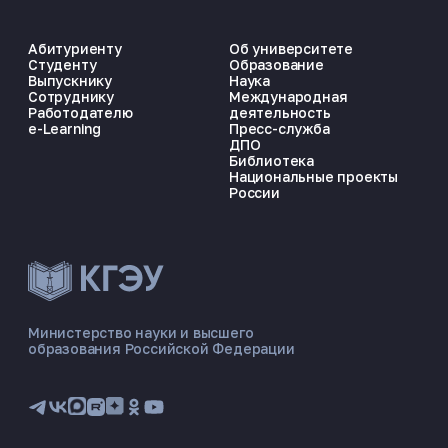
Абитуриенту
Об университете
Студенту
Образование
Выпускнику
Наука
Сотруднику
Международная
Работодателю
деятельность
e-Learning
Пресс-служба
ДПО
Библиотека
Национальные проекты
России
ЭНЕРГОКОД — ПОМОЩНИК КГЭУ
ONLINE ·
Министерство науки и высшего
образования Российской Федерации
🎓 Институты
📋 Приёмная комиссия
🏠 Общежитие
🧮 Баллы и направления