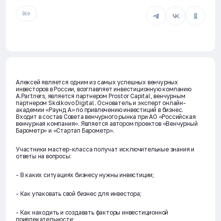
Все
Алексей является одним из самых успешных венчурных
инвесторов в России, возглавляет инвестиционную компанию
А.Partners, является партнером Prostor Capital, венчурным
партнером Skolkovo Digital. Основатель и эксперт онлайн-
академии «Раунд А» по привлечению инвестиций в бизнес.
Входит в состав Совета венчурного рынка при АО «Российская
венчурная компания». Является автором проектов «Венчурный
Барометр» и «Стартап Барометр».
Участники мастер-класса получат исключительные знания и
ответы на вопросы:
- В каких ситуациях бизнесу нужны инвестиции;
- Как упаковать свой бизнес для инвестора;
- Как находить и создавать факторы инвестиционной
привлекательности;