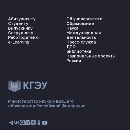
Абитуриенту
Об университете
Студенту
Образование
Выпускнику
Наука
Сотруднику
Международная
Работодателю
деятельность
e-Learning
Пресс-служба
ДПО
Библиотека
Национальные проекты
России
ЭНЕРГОКОД — ПОМОЩНИК КГЭУ
ONLINE ·
Министерство науки и высшего
образования Российской Федерации
🎓 Институты
📋 Приёмная комиссия
🏠 Общежитие
🧮 Баллы и направления