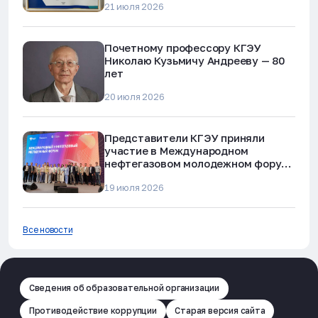
21 июля 2026
мошенничества»
Почетному профессору КГЭУ
Николаю Кузьмичу Андрееву — 80
лет
20 июля 2026
Представители КГЭУ приняли
участие в Международном
нефтегазовом молодежном форуме
в Альметьевске
19 июля 2026
Все новости
Сведения об образовательной организации
Противодействие коррупции
Старая версия сайта