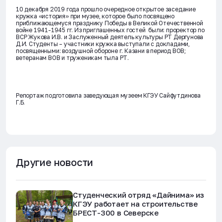
10 декабря 2019 года прошло очередное открытое заседание
кружка «история» при музее, которое было посвящено
приближающемуся празднику Победы в Великой Отечественной
войне 1941-1945 гг. Из приглашенных гостей были: проректор по
ВСР Жукова И.В. и Заслуженный деятель культуры РТ Дергунова
Д.И. Студенты – участники кружка выступали с докладами,
посвященными: воздушной обороне г. Казани в период ВОВ;
ветеранам ВОВ и труженикам тыла РТ.
Репортаж подготовила заведующая музеем КГЭУ Сайфутдинова
Г.Б.
Другие новости
Студенческий отряд «Дайнима» из
КГЭУ работает на строительстве
БРЕСТ-300 в Северске