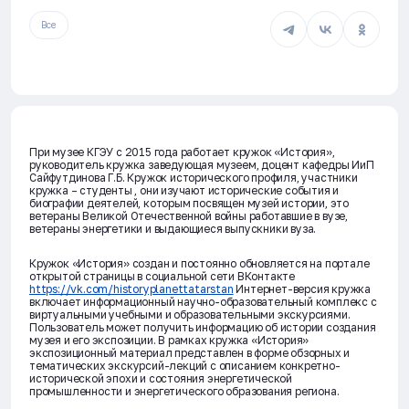
Все
При музее КГЭУ с 2015 года работает кружок «История»,
руководитель кружка заведующая музеем, доцент кафедры ИиП
Сайфутдинова Г.Б. Кружок исторического профиля, участники
кружка – студенты , они изучают исторические события и
биографии деятелей, которым посвящен музей истории, это
ветераны Великой Отечественной войны работавшие в вузе,
ветераны энергетики и выдающиеся выпускники вуза.
Кружок «История» создан и постоянно обновляется на портале
открытой страницы в социальной сети ВКонтакте
https://vk.com/historyplanettatarstan
Интернет-версия кружка
включает информационный научно-образовательный комплекс с
виртуальными учебными и образовательными экскурсиями.
Пользователь может получить информацию об истории создания
музея и его экспозиции. В рамках кружка «История»
экспозиционный материал представлен в форме обзорных и
тематических экскурсий-лекций с описанием конкретно-
исторической эпохи и состояния энергетической
промышленности и энергетического образования региона.