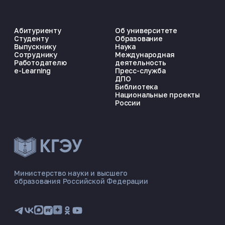
Абитуриенту
Об университете
Студенту
Образование
Выпускнику
Наука
Сотруднику
Международная
Работодателю
деятельность
e-Learning
Пресс-служба
ДПО
Библиотека
Национальные проекты
России
ЭНЕРГОКОД — ПОМОЩНИК КГЭУ
ONLINE ·
Министерство науки и высшего
образования Российской Федерации
🎓 Институты
📋 Приёмная комиссия
🏠 Общежитие
🧮 Баллы и направления