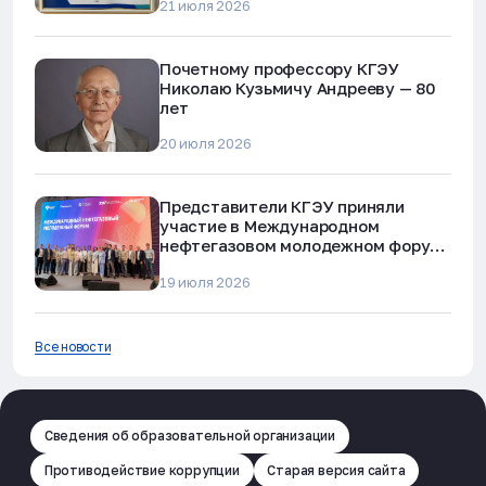
21 июля 2026
мошенничества»
Почетному профессору КГЭУ
Николаю Кузьмичу Андрееву — 80
лет
20 июля 2026
Представители КГЭУ приняли
участие в Международном
нефтегазовом молодежном форуме
в Альметьевске
19 июля 2026
Все новости
Сведения об образовательной организации
Противодействие коррупции
Старая версия сайта