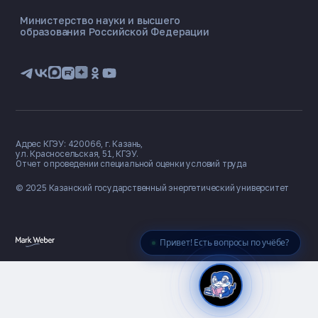
ONLINE ·
Министерство науки и высшего
образования Российской Федерации
🎓 Институты
📋 Приёмная комиссия
🏠 Общежитие
🧮 Баллы и направления
Адрес КГЭУ: 420066, г. Казань,
ул. Красносельская, 51, КГЭУ.
Отчет о проведении специальной оценки условий труда
© 2025 Казанский государственный
энергетический университет
Привет! Есть вопросы по учёбе?