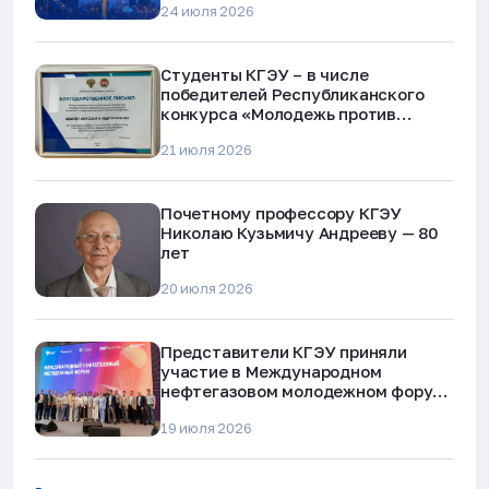
24 июля 2026
Студенты КГЭУ – в числе
победителей Республиканского
конкурса «Молодежь против
наркотиков и телефонного
21 июля 2026
мошенничества»
Почетному профессору КГЭУ
Николаю Кузьмичу Андрееву — 80
лет
20 июля 2026
Представители КГЭУ приняли
участие в Международном
нефтегазовом молодежном форуме
в Альметьевске
19 июля 2026