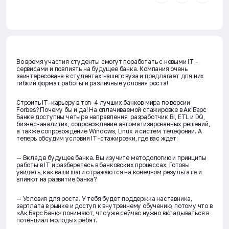
Во время участия студенты смогут поработать с новыми IT -
сервисами и повлиять на будущее банка. Компания очень
заинтересована в студентах нашего вуза и предлагает для них
гибкий формат работы и различные условия роста!
Строить IT-карьеру в топ-4 лучших банков мира по версии
Forbes? Почему бы и да! На оплачиваемой стажировке в Ак Барс
Банке доступны четыре направления: разработчик BI, ETL и DQ,
бизнес-аналитик, сопровождение автоматизированных решений,
а также сопровождение Windows, Linux и систем телефонии. А
теперь обсудим условия IT-стажировки, где вас ждет:
— Вклад в будущее банка. Вы изучите методологию и принципы
работы в IT и разберетесь в банковских процессах. Готовы
увидеть, как ваши шаги отражаются на конечном результате и
влияют на развитие банка?
— Условия для роста. У тебя будет поддержка наставника,
зарплата в рынке и доступ к внутреннему обучению, потому что в
«Ак Барс Банк» понимают, что уже сейчас нужно вкладываться в
потенциал молодых ребят.