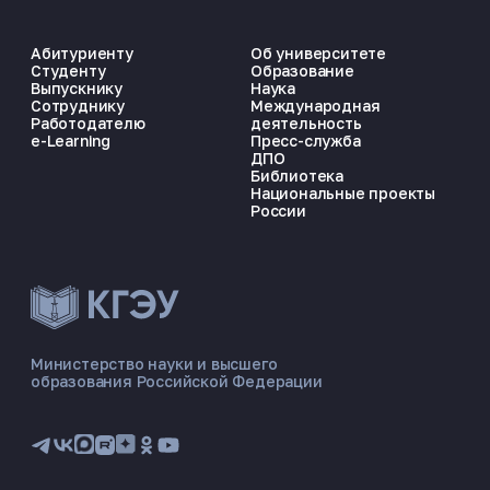
Абитуриенту
Об университете
Студенту
Образование
Выпускнику
Наука
Сотруднику
Международная
Работодателю
деятельность
e-Learning
Пресс-служба
ДПО
Библиотека
Национальные проекты
России
ЭНЕРГОКОД — ПОМОЩНИК КГЭУ
ONLINE ·
Министерство науки и высшего
образования Российской Федерации
🎓 Институты
📋 Приёмная комиссия
🏠 Общежитие
🧮 Баллы и направления