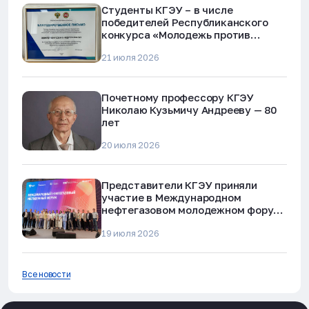
Студенты КГЭУ – в числе
победителей Республиканского
конкурса «Молодежь против
наркотиков и телефонного
21 июля 2026
мошенничества»
Почетному профессору КГЭУ
Николаю Кузьмичу Андрееву — 80
лет
20 июля 2026
Представители КГЭУ приняли
участие в Международном
нефтегазовом молодежном форуме
в Альметьевске
19 июля 2026
Все новости