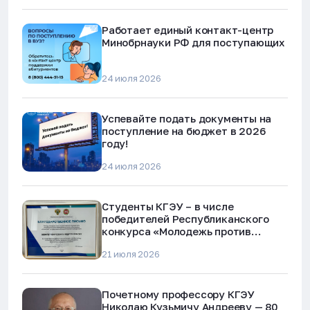
Работает единый контакт-центр
Минобрнауки РФ для поступающих
24 июля 2026
Успевайте подать документы на
поступление на бюджет в 2026
году!
24 июля 2026
Студенты КГЭУ – в числе
победителей Республиканского
конкурса «Молодежь против
наркотиков и телефонного
21 июля 2026
мошенничества»
Почетному профессору КГЭУ
Николаю Кузьмичу Андрееву — 80