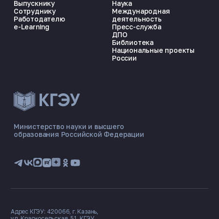
Выпускнику
Наука
Сотруднику
Международная
Работодателю
деятельность
e-Learning
Пресс-служба
ДПО
Библиотека
Национальные проекты
России
ЭНЕРГОКОД — ПОМОЩНИК КГЭУ
ONLINE ·
Министерство науки и высшего
образования Российской Федерации
🎓 Институты
📋 Приёмная комиссия
🏠 Общежитие
🧮 Баллы и направления
Адрес КГЭУ: 420066, г. Казань,
ул. Красносельская, 51, КГЭУ.