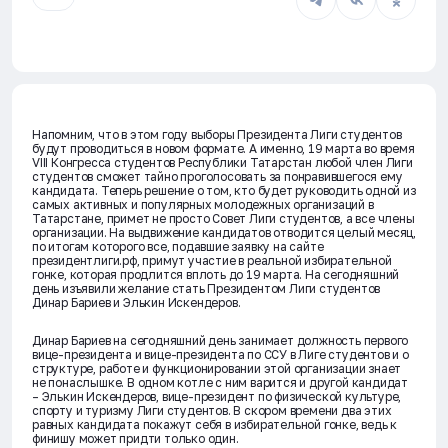
Напомним, что в этом году выборы Президента Лиги студентов
будут проводиться в новом формате. А именно, 19 марта во время
VIII Конгресса студентов Республики Татарстан любой член Лиги
студентов сможет тайно проголосовать за понравившегося ему
кандидата. Теперь решение о том, кто будет руководить одной из
самых активных и популярных молодежных организаций в
Татарстане, примет не просто Совет Лиги студентов, а все члены
организации. На выдвижение кандидатов отводится целый месяц,
по итогам которого все, подавшие заявку на сайте
президентлиги.рф, примут участие в реальной избирательной
гонке, которая продлится вплоть до 19 марта. На сегодняшний
день изъявили желание стать Президентом Лиги студентов
Динар Бариев и Элькин Искендеров.
Динар Бариев на сегодняшний день занимает должность первого
вице-президента и вице-президента по ССУ в Лиге студентов и о
структуре, работе и функционировании этой организации знает
не понаслышке. В одном котле с ним варится и другой кандидат
– Элькин Искендеров, вице-президент по физической культуре,
спорту и туризму Лиги студентов. В скором времени два этих
равных кандидата покажут себя в избирательной гонке, ведь к
финишу может придти только один.