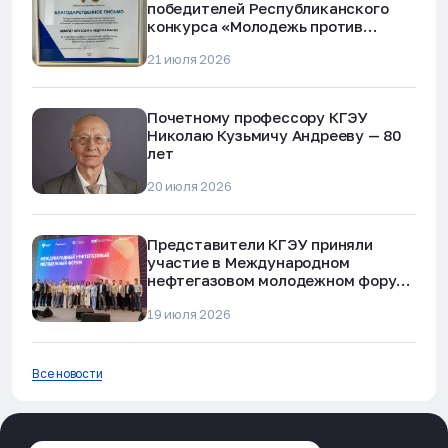
победителей Республиканского
конкурса «Молодежь против
наркотиков и телефонного
21 июля 2026
мошенничества»
Почетному профессору КГЭУ
Николаю Кузьмичу Андрееву — 80
лет
20 июля 2026
Представители КГЭУ приняли
участие в Международном
нефтегазовом молодежном форуме
в Альметьевске
19 июля 2026
Все новости