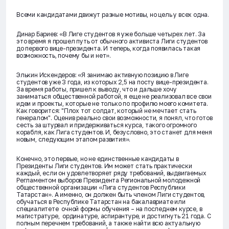
Всеми кандидатами движут разные мотивы, но цель у всех одна.
Динар Бариев: «В Лиге студентов я уже больше четырех лет. За
это время я прошел путь от обычного активиста Лиги студентов
до первого вице-президента. И теперь, когда появилась такая
возможность, почему бы и нет».
Элькин Искендеров: «Я занимаю активную позицию в Лиге
студентов уже 3 года, из которых 2,5 на посту вице-президента.
За время работы, пришел к выводу, что и дальше хочу
заниматься общественной работой, я еще не реализовал все свои
идеи и проекты, которые не только по профилю моего комитета.
Как говорится: "Плох тот солдат, который не мечтает стать
генералом". Оценив реально свои возможности, я понял, что готов
сесть за штурвал и придерживаться курса, такого огромного
корабля, как Лига студентов. И, безусловно, это станет для меня
новым, следующим этапом развития».
Конечно, это первые, но не единственные кандидаты в
Президенты Лиги студентов. Им может стать практически
каждый, если он удовлетворяет ряду требований, выдвигаемых
Регламентом выборов Президента Региональной молодежной
общественной организации «Лига студентов Республики
Татарстан». А именно, он должен быть членом Лиги студентов,
обучаться в Республике Татарстан на бакалавриате или
специалитете очной формы обучения – на последнем курсе, в
магистратуре, ординатуре, аспирантуре, и достигнуть 21 года. С
полным перечнем требований, а также найти всю актуальную