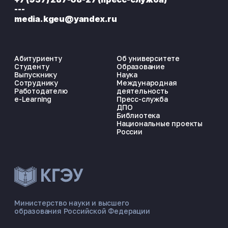
---
media.kgeu@yandex.ru
Абитуриенту
Об университете
Студенту
Образование
Выпускнику
Наука
Сотруднику
Международная
Работодателю
деятельность
e-Learning
Пресс-служба
ДПО
Библиотека
Национальные проекты
России
ЭНЕРГОКОД — ПОМОЩНИК КГЭУ
ONLINE ·
Министерство науки и высшего
образования Российской Федерации
🎓 Институты
📋 Приёмная комиссия