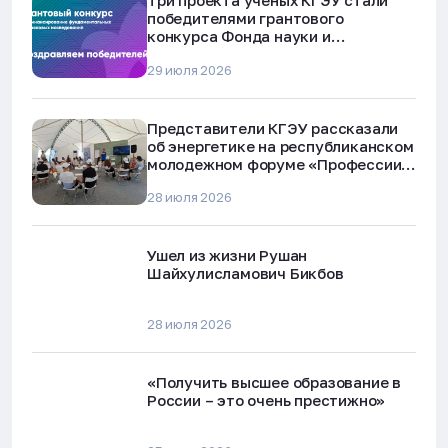
Три проекта ученых КГЭУ стали
победителями грантового
конкурса Фонда науки и
технологий Республики Татарстан
29 июля 2026
Представители КГЭУ рассказали
об энергетике на республиканском
молодежном форуме «Профессии
будущего»
28 июля 2026
Ушел из жизни Рушан
Шайхулисламович Бикбов
28 июля 2026
«Получить высшее образование в
России – это очень престижно»