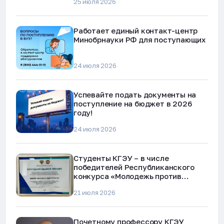
25 июля 2026
Работает единый контакт-центр
Минобрнауки РФ для поступающих
24 июля 2026
Успевайте подать документы на
поступление на бюджет в 2026
году!
24 июля 2026
Студенты КГЭУ – в числе
победителей Республиканского
конкурса «Молодежь против
наркотиков и телефонного
21 июля 2026
мошенничества»
Почетному профессору КГЭУ