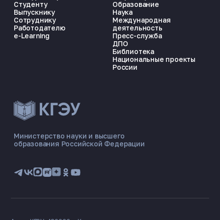
Студенту
Образование
Выпускнику
Наука
Сотруднику
Международная
Работодателю
деятельность
e-Learning
Пресс-служба
ДПО
Библиотека
Национальные проекты
России
ЭНЕРГОКОД — ПОМОЩНИК КГЭУ
ONLINE ·
Министерство науки и высшего
образования Российской Федерации
🎓 Институты
📋 Приёмная комиссия
🏠 Общежитие
🧮 Баллы и направления