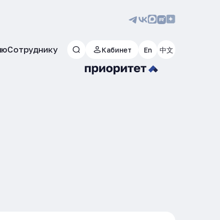
лю
Сотруднику
Кабинет
En
中文