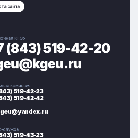
рта сайта
вочная КГЭУ
7 (843) 519-42-20
geu@kgeu.ru
мная комиссия
(843) 519-42-23
(843) 519-42-42
ЭНЕРГОКОД — ПОМОЩНИК КГЭУ
ONLINE ·
kgeu@yandex.ru
🎓 Институты
📋 Приёмная комиссия
с-служба
🏠 Общежитие
🧮 Баллы и направления
(843) 519-43-23