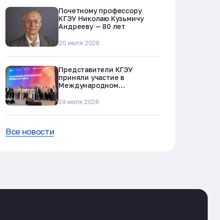
Почетному профессору
КГЭУ Николаю Кузьмичу
Андрееву — 80 лет
20 июля 2026
Представители КГЭУ
приняли участие в
Международном
нефтегазовом молодежном
форуме в Альметьевске
19 июля 2026
Все новости