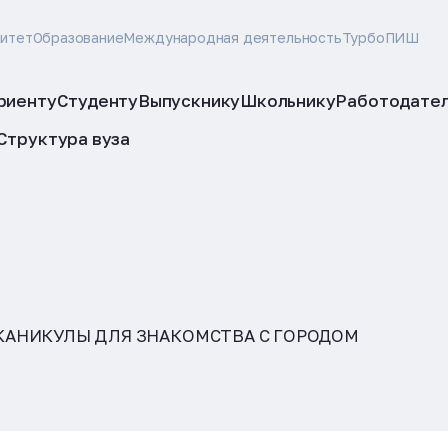
ситет
Образование
Международная деятельность
ТурбоПИШ
риенту
Студенту
Выпускнику
Школьнику
Работодате
Структура вуза
КАНИКУЛЫ ДЛЯ ЗНАКОМСТВА С ГОРОДОМ