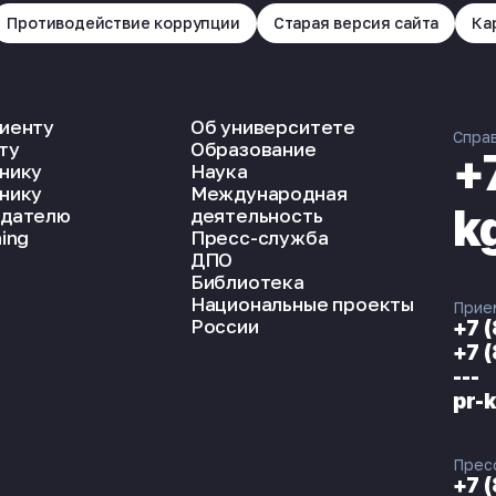
Противодействие коррупции
Старая версия сайта
Ка
иенту
Об университете
Спра
ту
Образование
+
нику
Наука
нику
Международная
k
дателю
деятельность
ing
Пресс-служба
ДПО
Библиотека
Национальные проекты
Прие
России
+7 
+7 
---
pr-
Прес
+7 