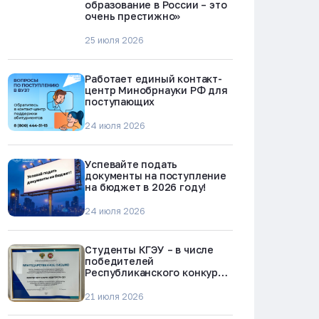
образование в России – это
очень престижно»
25 июля 2026
Работает единый контакт-
центр Минобрнауки РФ для
поступающих
24 июля 2026
Успевайте подать
документы на поступление
на бюджет в 2026 году!
24 июля 2026
Студенты КГЭУ – в числе
победителей
Республиканского конкурса
«Молодежь против
наркотиков и телефонного
21 июля 2026
мошенничества»