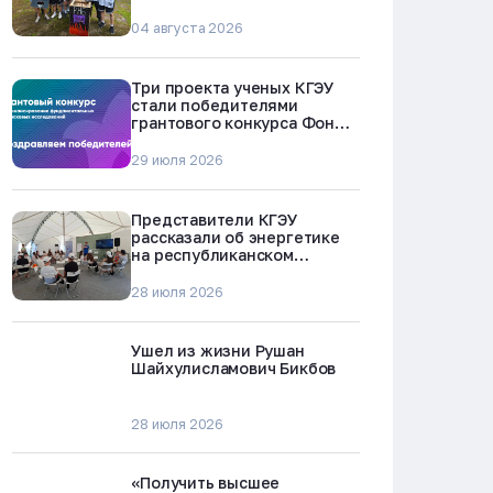
БРЕСТ-300 в Северске
04 августа 2026
Три проекта ученых КГЭУ
стали победителями
грантового конкурса Фонда
науки и технологий
Республики Татарстан
29 июля 2026
Представители КГЭУ
рассказали об энергетике
на республиканском
молодежном форуме
«Профессии будущего»
28 июля 2026
Ушел из жизни Рушан
Шайхулисламович Бикбов
28 июля 2026
«Получить высшее