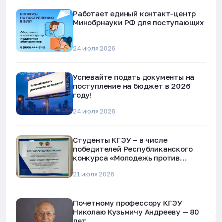
Работает единый контакт-центр
Минобрнауки РФ для поступающих
24 июля 2026
Успевайте подать документы на
поступление на бюджет в 2026
году!
24 июля 2026
Студенты КГЭУ – в числе
победителей Республиканского
конкурса «Молодежь против
наркотиков и телефонного
21 июля 2026
мошенничества»
Почетному профессору КГЭУ
Николаю Кузьмичу Андрееву — 80
лет