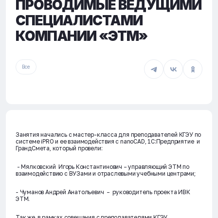
ПРОВОДИМЫЕ ВЕДУЩИМИ
СПЕЦИАЛИСТАМИ
КОМПАНИИ «ЭТМ»
Все
Занятия начались с мастер-класса для преподавателей КГЭУ по
системе iPRO и ее взаимодействия с nanoCAD, 1С:Предприятие и
ГрандСмета, который провели:
- Мялковский Игорь Константинович – управляющий ЭТМ по
взаимодействию с ВУЗами и отраслевыми учебными центрами;
- Чуманов Андрей Анатольевич – руководитель проекта ИВК
ЭТМ.
Так же, в рамках совещания с преподавателями КГЭУ,