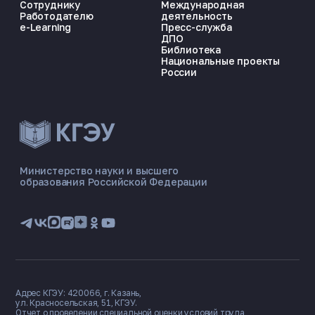
Сотруднику
Международная
Работодателю
деятельность
e-Learning
Пресс-служба
ДПО
Библиотека
Национальные проекты
России
ЭНЕРГОКОД — ПОМОЩНИК КГЭУ
ONLINE ·
Министерство науки и высшего
образования Российской Федерации
🎓 Институты
📋 Приёмная комиссия
🏠 Общежитие
🧮 Баллы и направления
Адрес КГЭУ: 420066, г. Казань,
ул. Красносельская, 51, КГЭУ.
Отчет о проведении специальной оценки условий труда