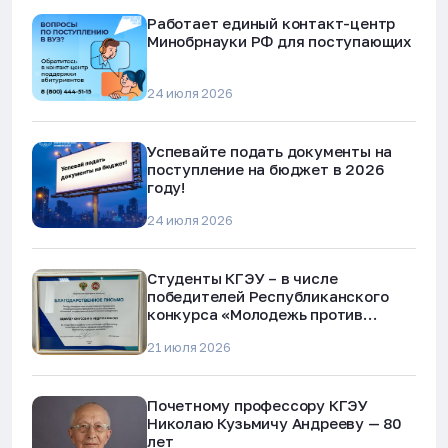
Работает единый контакт-центр
Минобрнауки РФ для поступающих
24 июля 2026
Успевайте подать документы на
поступление на бюджет в 2026
году!
24 июля 2026
Студенты КГЭУ – в числе
победителей Республиканского
конкурса «Молодежь против
наркотиков и телефонного
21 июля 2026
мошенничества»
Почетному профессору КГЭУ
Николаю Кузьмичу Андрееву — 80
лет