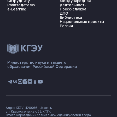
Сотруднику
Международная
Работодателю
деятельность
e-Learning
Пресс-служба
ДПО
Библиотека
Национальные проекты
России
ЭНЕРГОКОД — ПОМОЩНИК КГЭУ
ONLINE ·
Министерство науки и высшего
образования Российской Федерации
🎓 Институты
📋 Приёмная комиссия
🏠 Общежитие
🧮 Баллы и направления
Адрес КГЭУ: 420066, г. Казань,
ул. Красносельская, 51, КГЭУ.
Отчет о проведении специальной оценки условий труда