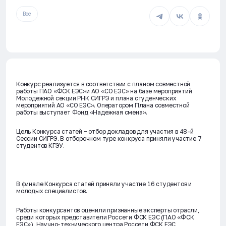
Все
Конкурс реализуется в соответствии с планом совместной
работы ПАО «ФСК ЕЭС»и АО «СО ЕЭС» на базе мероприятий
Молодежной секции РНК СИГРЭ и плана студенческих
мероприятий АО «СО ЕЭС». Оператором Плана совместной
работы выступает Фонд «Надежная смена».
Цель Конкурса статей − отбор докладов для участия в 48-й
Сессии СИГРЭ. В отборочном туре конкруса приняли участие 7
студентов КГЭУ.
В финале Конкурса статей приняли участие 16 студентов и
молодых специалистов.
Работы конкурсантов оценили признанные эксперты отрасли,
среди которых представители Россети ФСК ЕЭС (ПАО «ФСК
ЕЭС»), Научно-технического центра Россети ФСК ЕЭС,