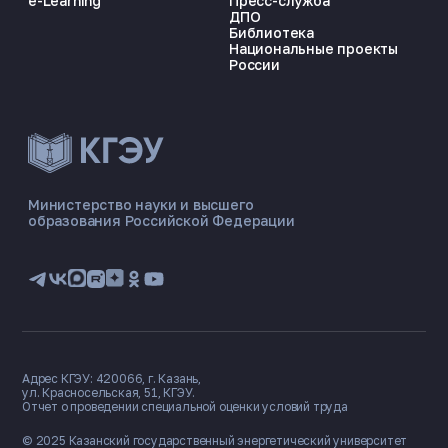
e-Learning
Пресс-служба
ДПО
Библиотека
Национальные проекты
России
ЭНЕРГОКОД — ПОМОЩНИК КГЭУ
ONLINE ·
Министерство науки и высшего
образования Российской Федерации
🎓 Институты
📋 Приёмная комиссия
🏠 Общежитие
🧮 Баллы и направления
Адрес КГЭУ: 420066, г. Казань,
ул. Красносельская, 51, КГЭУ.
Отчет о проведении специальной оценки условий труда
© 2025 Казанский государственный
энергетический университет