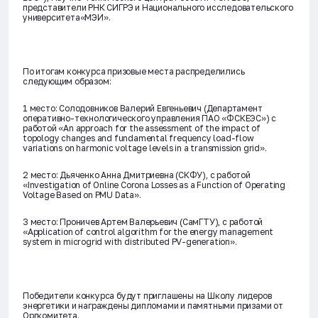
представители РНК СИГРЭ и Национального исследовательского
университета«МЭИ».
По итогам конкурса призовые места распределились
следующим образом:
1 место: Солодовников Валерий Евгеньевич (Департамент
оперативно-технологического управления ПАО «ФСКЕЭС») с
работой «An approach for the assessment of the impact of
topology changes and fundamental frequency load-flow
variations on harmonic voltage levels in a transmission grid».
2 место: Дьяченко Анна Дмитриевна (СКФУ), с работой
«Investigation of Online Corona Losses as a Function of Operating
Voltage Based on PMU Data».
3 место: Проничев Артем Валерьевич (СамГТУ), с работой
«Application of control algorithm for the energy management
system in microgrid with distributed PV-generation».
Победители конкурса будут приглашены на Школу лидеров
энергетики и награждены дипломами и памятными призами от
Оргкомитета.