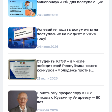
Минобрнауки РФ для поступающих
24 июля 2026
Успевайте подать документы на
поступление на бюджет в 2026
году!
24 июля 2026
Студенты КГЭУ – в числе
победителей Республиканского
конкурса «Молодежь против
наркотиков и телефонного
21 июля 2026
мошенничества»
Почетному профессору КГЭУ
Николаю Кузьмичу Андрееву — 80
лет
20 июля 2026