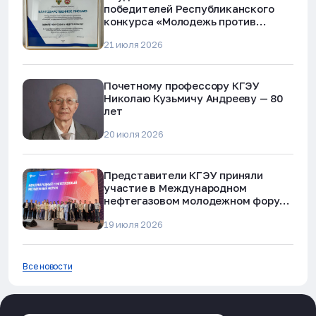
победителей Республиканского
конкурса «Молодежь против
наркотиков и телефонного
21 июля 2026
мошенничества»
Почетному профессору КГЭУ
Николаю Кузьмичу Андрееву — 80
лет
20 июля 2026
Представители КГЭУ приняли
участие в Международном
нефтегазовом молодежном форуме
в Альметьевске
19 июля 2026
Все новости