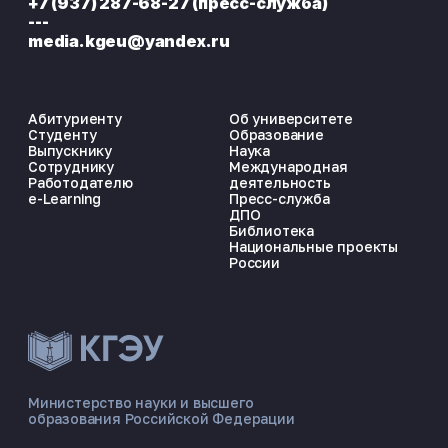
+7 (937) 287-68-27 (пресс-служба)
---
media.kgeu@yandex.ru
Абитуриенту
Об университете
Студенту
Образование
Выпускнику
Наука
Сотруднику
Международная
Работодателю
деятельность
e-Learning
Пресс-служба
ДПО
Библиотека
Национальные проекты
России
ЭНЕРГОКОД — ПОМОЩНИК КГЭУ
ONLINE ·
Министерство науки и высшего
образования Российской Федерации
🎓 Институты
📋 Приёмная комиссия