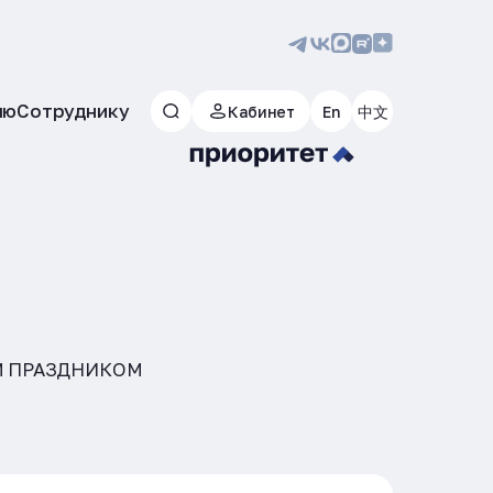
лю
Сотруднику
Кабинет
En
中文
М ПРАЗДНИКОМ