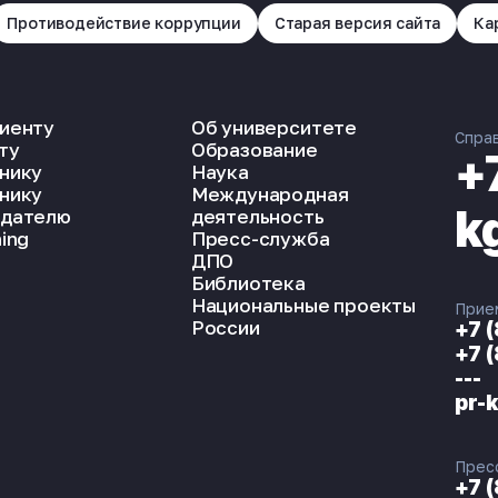
Противодействие коррупции
Старая версия сайта
Ка
иенту
Об университете
Спра
ту
Образование
+
нику
Наука
нику
Международная
k
дателю
деятельность
ing
Пресс-служба
ДПО
Библиотека
Национальные проекты
Прие
России
+7 
+7 
---
pr-
Прес
+7 