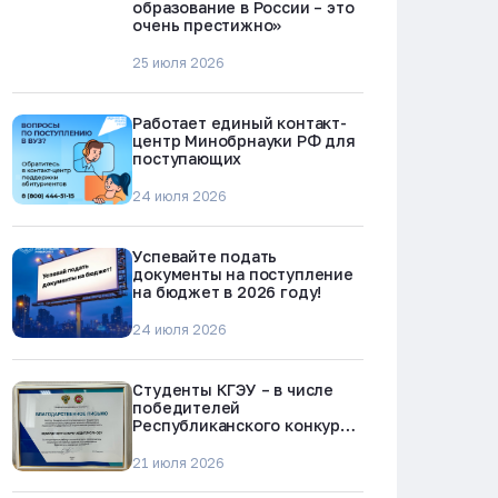
образование в России – это
очень престижно»
25 июля 2026
Работает единый контакт-
центр Минобрнауки РФ для
поступающих
24 июля 2026
Успевайте подать
документы на поступление
на бюджет в 2026 году!
24 июля 2026
Студенты КГЭУ – в числе
победителей
Республиканского конкурса
«Молодежь против
наркотиков и телефонного
21 июля 2026
мошенничества»