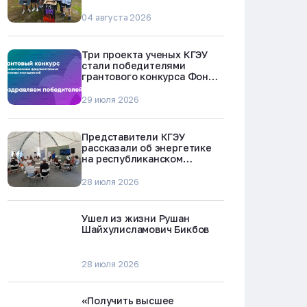
БРЕСТ-300 в Северске
04 августа 2026
Три проекта ученых КГЭУ
стали победителями
грантового конкурса Фонда
науки и технологий
Республики Татарстан
29 июля 2026
Представители КГЭУ
рассказали об энергетике
на республиканском
молодежном форуме
«Профессии будущего»
28 июля 2026
Ушел из жизни Рушан
Шайхулисламович Бикбов
28 июля 2026
«Получить высшее