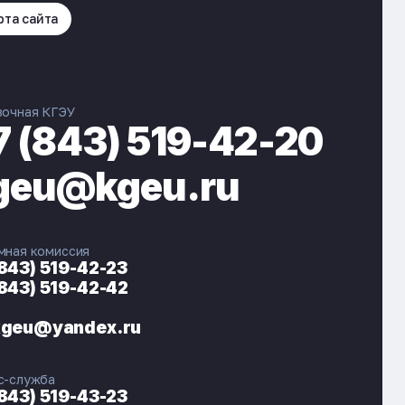
рта сайта
вочная КГЭУ
7 (843) 519-42-20
geu@kgeu.ru
мная комиссия
(843) 519-42-23
(843) 519-42-42
ЭНЕРГОКОД — ПОМОЩНИК КГЭУ
ONLINE ·
kgeu@yandex.ru
🎓 Институты
📋 Приёмная комиссия
с-служба
🏠 Общежитие
🧮 Баллы и направления
(843) 519-43-23