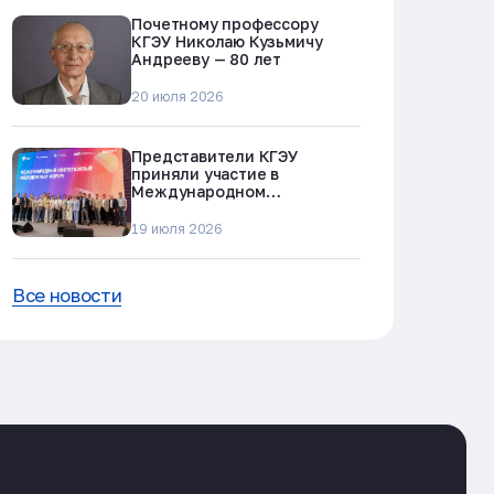
Почетному профессору
КГЭУ Николаю Кузьмичу
Андрееву — 80 лет
20 июля 2026
Представители КГЭУ
приняли участие в
Международном
нефтегазовом молодежном
форуме в Альметьевске
19 июля 2026
Все новости