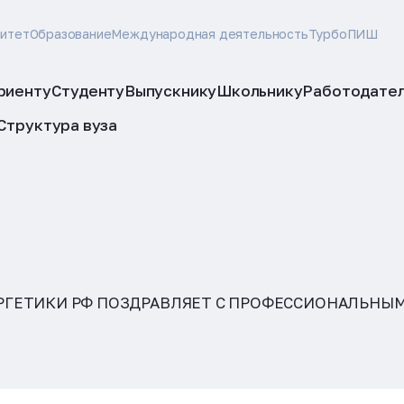
ситет
Образование
Международная деятельность
ТурбоПИШ
риенту
Студенту
Выпускнику
Школьнику
Работодате
Структура вуза
РГЕТИКИ РФ ПОЗДРАВЛЯЕТ С ПРОФЕССИОНАЛЬНЫ