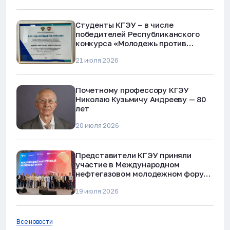
Студенты КГЭУ – в числе
победителей Республиканского
конкурса «Молодежь против
наркотиков и телефонного
21 июля 2026
мошенничества»
Почетному профессору КГЭУ
Николаю Кузьмичу Андрееву — 80
лет
20 июля 2026
Представители КГЭУ приняли
участие в Международном
нефтегазовом молодежном форуме
в Альметьевске
19 июля 2026
Все новости