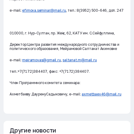
e-mail:
efimova.seminar@mail.ru
, тел.: 8(3952) 500-646, доп. 247
010000, г. Нур-Султан, пр. Жеңіс, 62, КАТУ им. С.Сейфуллина,
Директор Центра развития международного сотрудничества и
политического образования, Мейрамовой Салтанат Акимовне
e-mail:
meiramovas@gmail.ru
,
saltanat.m@mail.ru
тел.:+7(7172)384407, факс: +7(7172)384407.
Член Программного комитета семинара:
Ахметбаеву ДауренуСадыковичу, e-mail:
axmetbaev46@mail.ru
Другие новости