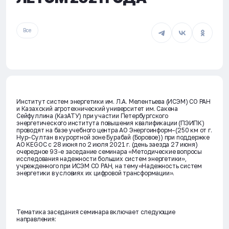
Все
Институт систем энергетики им. Л.А. Мелентьева (ИСЭМ) СО РАН
и Казахский агротехнический университет им. Сакена
Сейфуллина (КазАТУ) при участии Петербургского
энергетического института повышения квалификации (ПЭИПК)
проводят на базе учебного центра АО Энергоинформ–(250 км от г.
Нур–Султан в курортной зоне Бурабай (Боровое)) при поддержке
АО KEGOС с 28 июня по 2 июля 2021 г. (день заезда 27 июня)
очередное 93-е заседание семинара «Методические вопросы
исследования надежности больших систем энергетики»,
учрежденного при ИСЭМ СО РАН, на тему«Надежность систем
энергетики в условиях их цифровой трансформации».
Тематика заседания семинара включает следующие
направления: