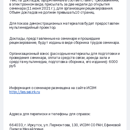
Тексты докладов, оформленные в соответствии с требованиями,
в электронном виде, присылать за две недели до открытия
семинара (11 июня 2021 г.), для организации рецензирования.
Объем докладов не должен превышать10 страниц.
Для показа демонстрационных материалов будет предоставлен
мультимедийный проектор.
Доклады, представленные на семинаре и прошедшие
рецензирование, будут изданы в виде сборника трудов семинара.
Организационный взнос (расходные материалы для подготовки и
проведения семинара, оплата средств связи, аренда зала и
средств мультимедиа, подготовка сборника, его издание): 6000
руб.
Информация о семинаре размещена на сайте ИСЭМ
http://les.sei.irk.ru
Адреса для переписки и телефоны для справок:
664033, г. Иркутск, ул. Лермонтова, 130, ИСЭМ СО РАН, Ефимовой
Ларисе Михайловне