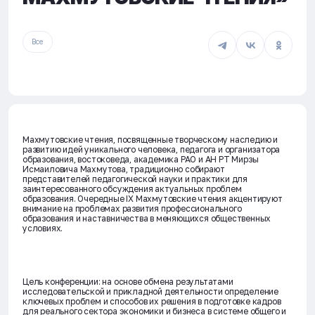
Все
Махмутовские чтения, посвященные творческому наследию и
развитию идей уникального человека, педагога и организатора
образования, востоковеда, академика РАО и АН РТ Мирзы
Исмаиловича Махмутова, традиционно собирают
представителей педагогической науки и практики для
заинтересованного обсуждения актуальных проблем
образования. Очередные IX Махмутовские чтения акцентируют
внимание на проблемах развития профессионального
образования и наставничества в меняющихся общественных
условиях.
Цель конференции:
на основе обмена результатами
исследовательской и прикладной деятельности определение
ключевых проблем и способов их решения в подготовке кадров
для реального сектора экономики и бизнеса в системе общего и