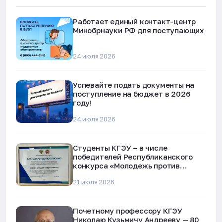
Работает единый контакт-центр
Минобрнауки РФ для поступающих
24 июля 2026
Успевайте подать документы на
поступление на бюджет в 2026
году!
24 июля 2026
Студенты КГЭУ – в числе
победителей Республиканского
конкурса «Молодежь против
наркотиков и телефонного
21 июля 2026
мошенничества»
Почетному профессору КГЭУ
Николаю Кузьмичу Андрееву — 80