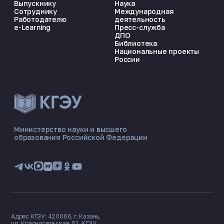
Выпускнику
Наука
Сотруднику
Международная
Работодателю
деятельность
e-Learning
Пресс-служба
ДПО
Библиотека
Национальные проекты
России
ЭНЕРГОКОД — ПОМОЩНИК КГЭУ
ONLINE ·
Министерство науки и высшего
образования Российской Федерации
🎓 Институты
📋 Приёмная комиссия
🏠 Общежитие
🧮 Баллы и направления
Адрес КГЭУ: 420066, г. Казань,
ул. Красносельская, 51, КГЭУ.