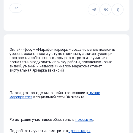
Все
Онлайн-форум «Марафон карьеры» создан с целью повысить
уровень осознанности у студентов и выпускников вузов при
построении собственного карьерного трека и научить их
сознательно подходить к поиску работы, получению новых
знаний, умений и навыков. Финалом марафона станет
виртуальная ярмарка вакансий.
Площадка проведения: онлайн-трансляции в
группе
мероприятия
в социальной сети ВКонтакте.
Регистрация участников обязательна
по ссылке
.
Подробности участия смотрите в
презентации
.