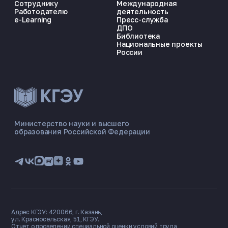
Сотруднику
Международная
Работодателю
деятельность
e-Learning
Пресс-служба
ДПО
Библиотека
Национальные проекты
России
ЭНЕРГОКОД — ПОМОЩНИК КГЭУ
ONLINE ·
Министерство науки и высшего
образования Российской Федерации
🎓 Институты
📋 Приёмная комиссия
🏠 Общежитие
🧮 Баллы и направления
Адрес КГЭУ: 420066, г. Казань,
ул. Красносельская, 51, КГЭУ.
Отчет о проведении специальной оценки условий труда