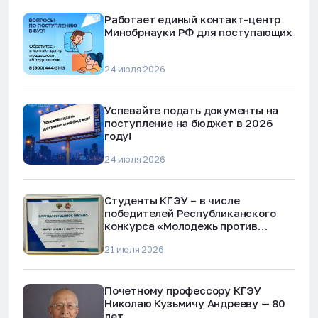
Работает единый контакт-центр
Минобрнауки РФ для поступающих
24 июля 2026
Успевайте подать документы на
поступление на бюджет в 2026
году!
24 июля 2026
Студенты КГЭУ – в числе
победителей Республиканского
конкурса «Молодежь против
наркотиков и телефонного
21 июля 2026
мошенничества»
Почетному профессору КГЭУ
Николаю Кузьмичу Андрееву — 80
лет