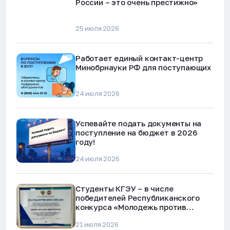
России – это очень престижно»
25 июля 2026
Работает единый контакт-центр
Минобрнауки РФ для поступающих
24 июля 2026
Успевайте подать документы на
поступление на бюджет в 2026
году!
24 июля 2026
Студенты КГЭУ – в числе
победителей Республиканского
конкурса «Молодежь против
наркотиков и телефонного
21 июля 2026
мошенничества»