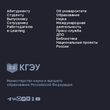
Абитуриенту
Об университете
Студенту
Образование
Выпускнику
Наука
Сотруднику
Международная
Работодателю
деятельность
e-Learning
Пресс-служба
ДПО
Библиотека
Национальные проекты
России
ЭНЕРГОКОД — ПОМОЩНИК КГЭУ
ONLINE ·
Министерство науки и высшего
образования Российской Федерации
🎓 Институты
📋 Приёмная комиссия
🏠 Общежитие
🧮 Баллы и направления