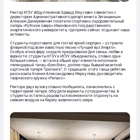
Ректор КГЭУ Абдуллазянов Эдвард Юнусович совместно с
директором Административного департамента Зиганшиным
Алмазом Дамировичем посетили спортивно-оздоровительный
лагерь «Рубское озеро» Ивановского государственного
энергетического университета, где прямо сейчас отдыхают наши
активисты.
Студенты подготовили для гостей яркий сюрприз — устроили
флешмоб под всем известную песню «Лучший вуз Энерго».
Особую атмосферу создало празднование Дня семьи, любви и
верности: студенты КГЭУ и ИГЭУ объединились, словно одна
большая семья, — встали в общий круг и вместе исполнили
легендарный танец «Бом‑бом», долгие годы бывший визитной
карточкой лагеря "Шеланга". О традициях этого танца ребятам
рассказала Ксения Александровна Меркулова, руководитель
творческого кружка «Релакс».
Ректора двух вузов успешно пообщались, ознакомились с
территорией лагеря, обсудили варианты сотрудничества. А
студенты остались радоваться возможности отдохнуть на
свежем воздухе на берегу живописного озера.