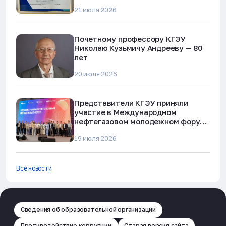
наркотиков и телефонного
21 июля 2026
мошенничества»
Почетному профессору КГЭУ
Николаю Кузьмичу Андрееву — 80
лет
20 июля 2026
Представители КГЭУ приняли
участие в Международном
нефтегазовом молодежном форуме
в Альметьевске
19 июля 2026
Все новости
Сведения об образовательной организации
Противодействие коррупции
Старая версия сайта