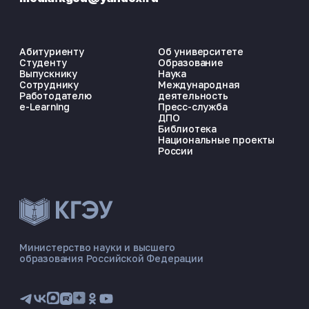
Абитуриенту
Об университете
Студенту
Образование
Выпускнику
Наука
Сотруднику
Международная
Работодателю
деятельность
e-Learning
Пресс-служба
ДПО
Библиотека
Национальные проекты
России
ЭНЕРГОКОД — ПОМОЩНИК КГЭУ
ONLINE ·
Министерство науки и высшего
образования Российской Федерации
🎓 Институты
📋 Приёмная комиссия
🏠 Общежитие
🧮 Баллы и направления