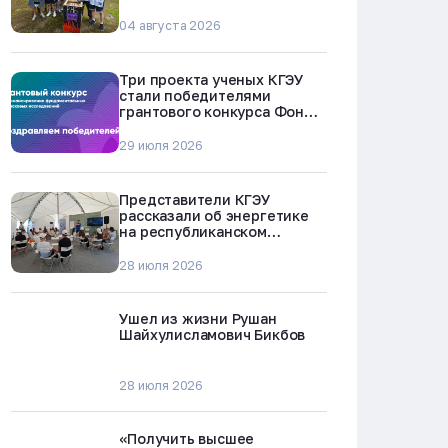
БРЕСТ-300 в Северске
04 августа 2026
Три проекта ученых КГЭУ
стали победителями
грантового конкурса Фонда
науки и технологий
Республики Татарстан
29 июля 2026
Представители КГЭУ
рассказали об энергетике
на республиканском
молодежном форуме
«Профессии будущего»
28 июля 2026
Ушел из жизни Рушан
Шайхулисламович Бикбов
28 июля 2026
«Получить высшее