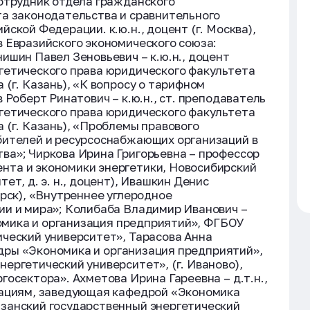
отрудник отдела гражданского
та законодательства и сравнительного
ской Федерации. к.ю.н., доцент (г. Москва),
 Евразийского экономического союза:
ишин Павел Зеновьевич – к.ю.н., доцент
гетического права юридического факультета
(г. Казань), «К вопросу о тарифном
 Роберт Ринатович – к.ю.н., ст. преподаватель
гетического права юридического факультета
 (г. Казань), «Проблемы правового
бителей и ресурсоснабжающих организаций в
ва»; Чиркова Ирина Григорьевна – профессор
та и экономики энергетики, Новосибирский
ет, д. э. н., доцент), Ивашкин Денис
ирск), «Внутреннее углеродное
ии и мира»; Колибаба Владимир Иванович –
номика и организация предприятий», ФГБОУ
ческий университет», Тарасова Анна
федры «Экономика и организация предприятий»,
ергетический университет», (г. Иваново),
осектора». Ахметова Ирина Гареевна – д.т.н.,
вациям, заведующая кафедрой «Экономика
занский государственный энергетический