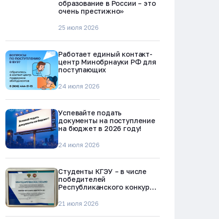
образование в России – это
очень престижно»
25 июля 2026
Работает единый контакт-
центр Минобрнауки РФ для
поступающих
24 июля 2026
Успевайте подать
документы на поступление
на бюджет в 2026 году!
24 июля 2026
Студенты КГЭУ – в числе
победителей
Республиканского конкурса
«Молодежь против
наркотиков и телефонного
21 июля 2026
мошенничества»