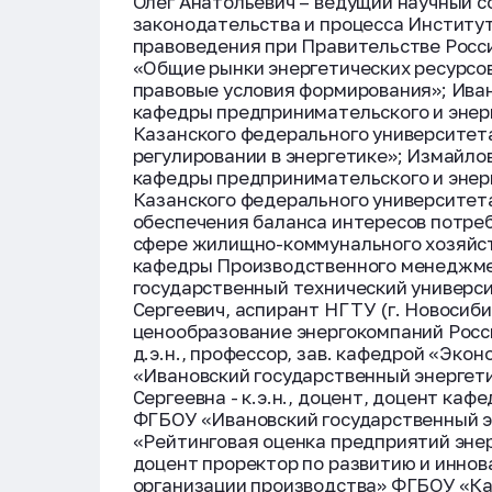
Олег Анатольевич – ведущий научный с
законодательства и процесса Институ
правоведения при Правительстве Россий
«Общие рынки энергетических ресурсов
правовые условия формирования»; Иван
кафедры предпринимательского и энер
Казанского федерального университета 
регулировании в энергетике»; Измайлов
кафедры предпринимательского и энер
Казанского федерального университета
обеспечения баланса интересов потре
сфере жилищно-коммунального хозяйст
кафедры Производственного менеджмен
государственный технический университ
Сергеевич, аспирант НГТУ (г. Новосиб
ценообразование энергокомпаний Росс
д.э.н., профессор, зав. кафедрой «Эко
«Ивановский государственный энергети
Сергеевна - к.э.н., доцент, доцент ка
ФГБОУ «Ивановский государственный эн
«Рейтинговая оценка предприятий энерг
доцент проректор по развитию и инно
организации производства» ФГБОУ «Ка