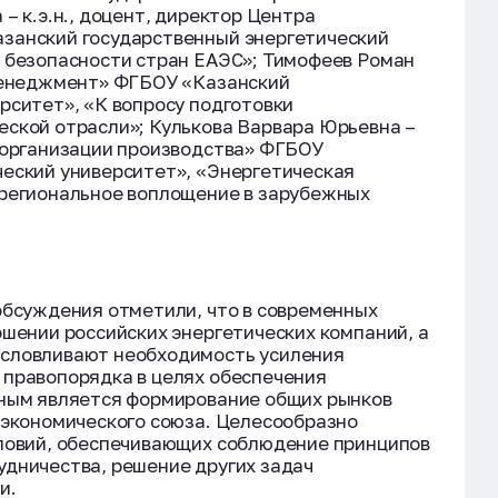
– к.э.н., доцент, директор Центра
занский государственный энергетический
й безопасности стран ЕАЭС»; Тимофеев Роман
«Менеджмент» ФГБОУ «Казанский
рситет», «К вопросу подготовки
еской отрасли»; Кулькова Варвара Юрьевна –
 организации производства» ФГБОУ
ческий университет», «Энергетическая
 региональное воплощение в зарубежных
обсуждения отметили, что в современных
ошении российских энергетических компаний, а
условливают необходимость усиления
 правопорядка в целях обеспечения
ьным является формирование общих рынков
 экономического союза. Целесообразно
словий, обеспечивающих соблюдение принципов
удничества, решение других задач
и.