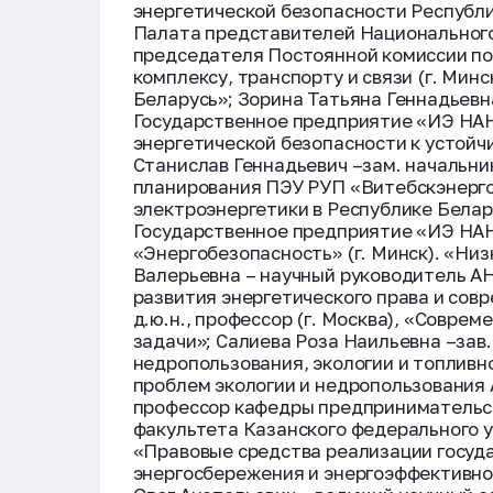
энергетической безопасности Республ
Палата представителей Национального
председателя Постоянной комиссии по
комплексу, транспорту и связи (г. Мин
Беларусь»; Зорина Татьяна Геннадьевн
Государственное предприятие «ИЭ НАН Б
энергетической безопасности к устойч
Станислав Геннадьевич –зам. начальни
планирования ПЭУ РУП «Витебскэнерго»,
электроэнергетики в Республике Белару
Государственное предприятие «ИЭ НАН 
«Энергобезопасность» (г. Минск). «Ни
Валерьевна – научный руководитель А
развития энергетического права и совр
д.ю.н., профессор (г. Москва), «Совре
задачи»; Салиева Роза Наильевна –зав
недропользования, экологии и топливн
проблем экологии и недропользования 
профессор кафедры предпринимательск
факультета Казанского федерального ун
«Правовые средства реализации госуд
энергосбережения и энергоэффективно