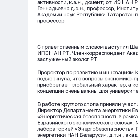
активности, к.э.н., доцент; от ИЭ НАН
Геннадьевна д.э.н., профессор, Инстит
Академии наук Республики Татарстан п
профессор.
С приветственным словом выступил Шаг
ИПЭН АН РТ, Член-корреспондент Акад
заслуженный эколог РТ.
Проректор по развитию и инновациям 
подчеркнула, что вопросы экономико-п
приобретает глобальный характер, а 
концепции очень важны для университе
В работе круглого стола приняли учас
Директор Департамента энергетики Ев
«Энергетическая безопасность в рамк
Евразийского экономического союза»; 
лабораторией «Энергобезопасность», 
энергетики НАН Беларуси», д.т.н., ака