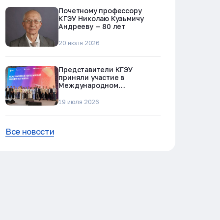
Почетному профессору
КГЭУ Николаю Кузьмичу
Андрееву — 80 лет
20 июля 2026
Представители КГЭУ
приняли участие в
Международном
нефтегазовом молодежном
форуме в Альметьевске
19 июля 2026
Все новости