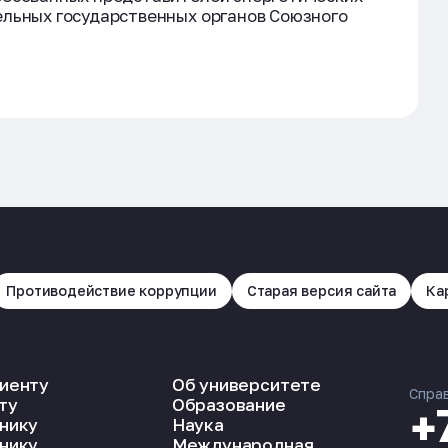
ельных государственных органов Союзного
Противодействие коррупции
Старая версия сайта
Ка
иенту
Об университете
Спра
ту
Образование
+
нику
Наука
нику
Международная