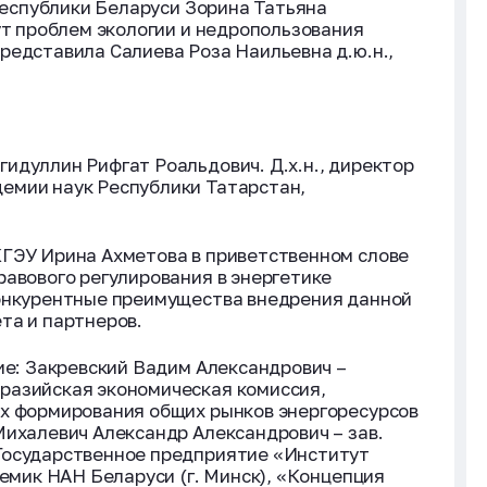
 Республики Беларуси Зорина Татьяна
ут проблем экологии и недропользования
редставила Салиева Роза Наильевна д.ю.н.,
идуллин Рифгат Роальдович. Д.х.н., директор
емии наук Республики Татарстан,
КГЭУ Ирина Ахметова в приветственном слове
равового регулирования в энергетике
конкурентные преимущества внедрения данной
та и партнеров.
тие: Закревский Вадим Александрович –
разийская экономическая комиссия,
ах формирования общих рынков энергоресурсов
Михалевич Александр Александрович – зав.
Государственное предприятие «Институт
демик НАН Беларуси (г. Минск), «Концепция