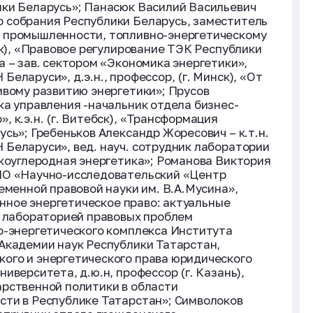
ики Беларусь»; Панасюк Василий Васильевич
 собрания Республики Беларусь, заместитель
 промышленности, топливно-энергетическому
ск), «Правовое регулирование ТЭК Республики
а – зав. сектором «Экономика энергетики»,
еларуси», д.э.н., профессор, (г. Минск), «От
ивому развитию энергетики»; Прусов
ка управления -начальник отдела бизнес-
 к.э.н. (г. Витебск), «Трансформация
сь»; Гребеньков Александр Жоресович – к.т.н.
Беларуси», вед. науч. сотрудник лаборатории
зкоуглеродная энергетика»; Романова Виктория
НО «Научно-исследовательский «Центр
еменной правовой науки им. В.А.Мусина»,
менное энергетическое право: актуальные
. лабораторией правовых проблем
о-энергетического комплекса Института
Академии наук Республики Татарстан,
ого и энергетического права юридического
иверситета, д.ю.н, профессор (г. Казань),
арственной политики в области
сти в Республике Татарстан»; Символоков