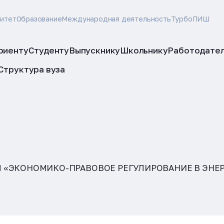
ситет
Образование
Международная деятельность
ТурбоПИШ
риенту
Студенту
Выпускнику
Школьнику
Работодате
Структура вуза
 «ЭКОНОМИКО-ПРАВОВОЕ РЕГУЛИРОВАНИЕ В ЭНЕ