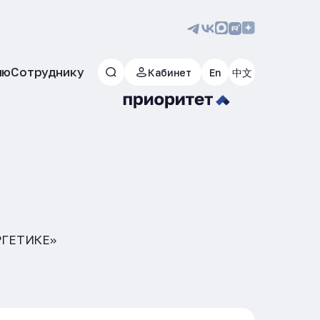
лю
Сотруднику
Кабинет
En
中文
РГЕТИКЕ»