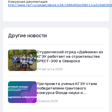
Конкурсная документация:
http://www.rscf.ru/upload/iblock/c38/c386d92bc558111ca2c9dd283
Другие новости
Студенческий отряд «Дайнима» из
КГЭУ работает на строительстве
БРЕСТ-300 в Северске
04 августа 2026
Три проекта ученых КГЭУ стали
победителями грантового
конкурса Фонда науки и
технологий Республики Татарстан
29 июля 2026