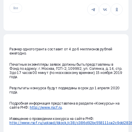
Все
Размер одного гранта составит от 4 до 6 миллионов рублей
ежегодно.
Печатные экземпляры заявок должны быть представлены в
Фонд по адресу: г. Москва, ГСП-2, 109992, ул. Солянка, д. 14, стр.
3до 17 часов 00 минут (по московскому времени) 15 ноября 2019
года.
Результаты конкурса будут подведены в срок до 1 апреля 2020
года.
Подробная информация представлена в разделе «Конкурсы» на
сайте РНФ:
http://www.rscf.ru
.
Извещение о проведении конкурса на сайте РНФ:
http://www.rscf.ru/upload/iblock/c38/c386d92bc558111ca2c9dd283