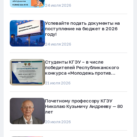
24 июля 2026
Успевайте подать документы на
поступление на бюджет в 2026
году!
24 июля 2026
Студенты КГЭУ – в числе
победителей Республиканского
конкурса «Молодежь против
наркотиков и телефонного
21 июля 2026
мошенничества»
Почетному профессору КГЭУ
Николаю Кузьмичу Андрееву — 80
лет
20 июля 2026