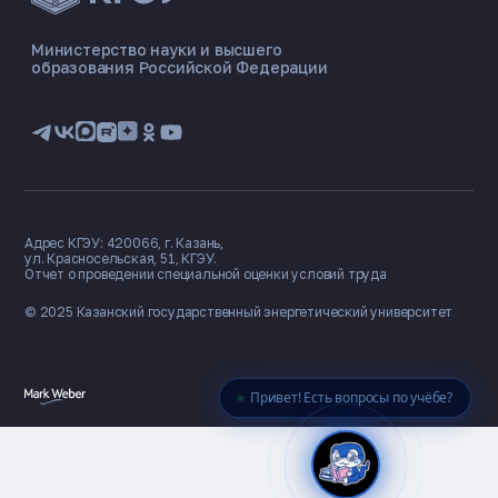
ЭНЕРГОКОД — ПОМОЩНИК КГЭУ
ONLINE ·
Министерство науки и высшего
образования Российской Федерации
🎓 Институты
📋 Приёмная комиссия
🏠 Общежитие
🧮 Баллы и направления
Адрес КГЭУ: 420066, г. Казань,
ул. Красносельская, 51, КГЭУ.
Отчет о проведении специальной оценки условий труда
© 2025 Казанский государственный
энергетический университет
Привет! Есть вопросы по учёбе?