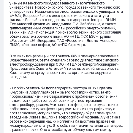
ученые Казанского государственного энергетического
университета, Новосибирского государственного технического
университета, Национального исследовательского университета
«МЭИ», Всероссийского электротехнического института –
филиала Российского федерального ядерного Центра - ВНИИ
Технической физики им. академика Е.И. Забабахина, а также
дипломированные специалисты российских энергокомпаний,
таких как: АО «Инспекция по контролю технического состояния
объектов электроэнергетики», АО «НТЦ ФСК ЕЭС» Группы
«Россети», «ЭйчЭнерджи», ПАО «Россети» - Ямало-Ненецкое
ПМЭС, «Газпром нефть», АО «НПО Стример».
В рамках конференции состоялось XXVIII пленарное заседание
Общественного Совета специалистов по диагностике силового
электрооборудования при ООО «ИТЦ УралЭнергоИнжиниринг».
Председатель Совета Алексей Утепов выразил благодарность
Казанскому энергоуниверситету за организацию форума и
заседания.
- Особо хотелось бы поблагодарить ректора КГЭУ Эдварда
Юнусовича Абдуллазянова – за его гостеприимство, за его
профессионализм и не безразличие к проблемам обеспечения
надежности, работоспособности и диагностирования
электрооборудования. Учитывая тот факт, сколько участников
собралось на эту конференцию, учитывая их географическую
составляющую, могу сказать, что в очередной раз пленарное
заседание Совета вышло на всероссийский уровень. А участие в
работе конференции наших коллег из Казахстана придает ей
международный статус. Это событие – значительный шаг вперед
в развитии науки. Оно способствует обмену опытом между