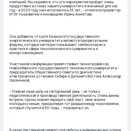
компаний. Мы надеемся, что это мероприятие пройдет очень
продуктивно в стенах нашего университета в значимый для нас
год - в 2023 году нам исполнилось 55 лет, - отметила проректор
КГЭУ по развитию и инновациям Ирина Ахметова.
Она добавила, что для Казанского государственного
энергетического университета являются приоритетными
форумы, которые наглядно показывают симбиоз науки и
практики в сфере технологического суверенитета и
импортозамещения.
Участников конференции приветствовал также профессор
Новосибирского государственного технического университета -
председатель Общественного Совета по диагностике
электрических установок Сибири и Дальнего Востока Александр
Овсянников.
- Главная наша цель на сегодняшний день - не только
педагогическая и производственная деятельность. Очень важны
встречи, где мы можем передать свой опыт, свои знания
молодым ученым, преодолевая тот разрыв между поколениями,
который случился в 90-годы, - подчеркнул он.
В качестве спикеров первого дня работы конференции выступили