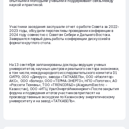
опытными и молодыми учеными и поддерживает связь между
наукой и практикой.
Участники заседания заслушали отчет о работе Совета за 2022-
2023 годы, обсудили перспективы проведении конференции в
2024 году совместно с Советом Сибири и Дальнего Востока.
Завершился первый день работы конференции дискуссией в
формате круглого стола.
На 13 сентября запланированы доклады ведущих ученых
университетов, научных центров и реального сектора экономики,
в том числе, международного исследовательского комитета D1
СИГРЭ, ООО «Димрус», завода «ТАТКАБЕЛЬ», ООО «Изолятор-
АКС», ООО «Болид», ООО «ТЕРМА-ЭНЕРГО», НПО «Логотех», АО
«Россети Тюмень», ТОО «TRENCOR&D» (AlageumElectric –
Казахстан), ООО «ИТЦ УралЭнергоИнжиниринг».После закрытия
форума и подведения итогов участников пригласят на
производственные экскурсии по Казанскому энергетическому
университету и на завод «ТАТКАБЕЛЬ».