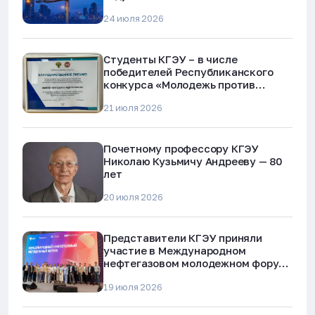
24 июля 2026
Студенты КГЭУ – в числе
победителей Республиканского
конкурса «Молодежь против
наркотиков и телефонного
21 июля 2026
мошенничества»
Почетному профессору КГЭУ
Николаю Кузьмичу Андрееву — 80
лет
20 июля 2026
Представители КГЭУ приняли
участие в Международном
нефтегазовом молодежном форуме
в Альметьевске
19 июля 2026