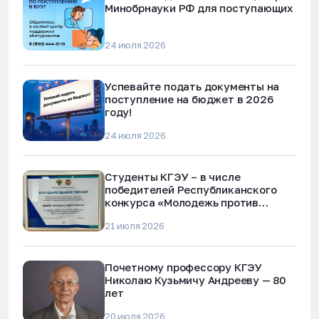
Минобрнауки РФ для поступающих
24 июля 2026
Успевайте подать документы на
поступление на бюджет в 2026
году!
24 июля 2026
Студенты КГЭУ – в числе
победителей Республиканского
конкурса «Молодежь против
наркотиков и телефонного
21 июля 2026
мошенничества»
Почетному профессору КГЭУ
Николаю Кузьмичу Андрееву — 80
лет
20 июля 2026