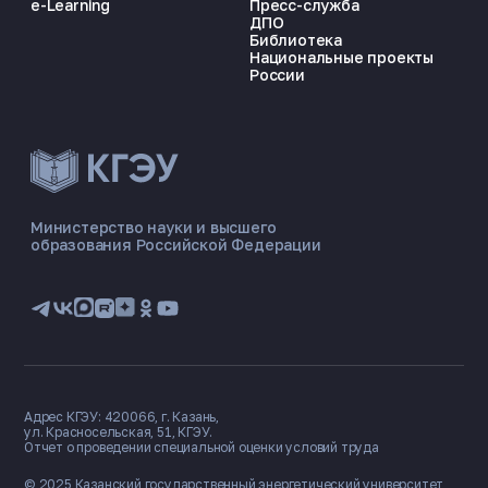
e-Learning
Пресс-служба
ДПО
Библиотека
Национальные проекты
России
ЭНЕРГОКОД — ПОМОЩНИК КГЭУ
ONLINE ·
Министерство науки и высшего
образования Российской Федерации
🎓 Институты
📋 Приёмная комиссия
🏠 Общежитие
🧮 Баллы и направления
Адрес КГЭУ: 420066, г. Казань,
ул. Красносельская, 51, КГЭУ.
Отчет о проведении специальной оценки условий труда
© 2025 Казанский государственный
энергетический университет