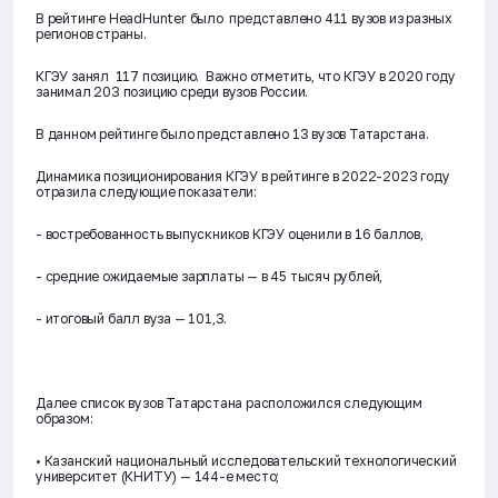
В рейтинге HeadHunter было представлено 411 вузов из разных
регионов страны.
КГЭУ занял 117 позицию. Важно отметить, что КГЭУ в 2020 году
занимал 203 позицию среди вузов России.
В данном рейтинге было представлено 13 вузов Татарстана.
Динамика позиционирования КГЭУ в рейтинге в 2022-2023 году
отразила следующие показатели:
- востребованность выпускников КГЭУ оценили в 16 баллов,
- средние ожидаемые зарплаты — в 45 тысяч рублей,
- итоговый балл вуза — 101,3.
Далее список вузов Татарстана расположился следующим
образом:
• Казанский национальный исследовательский технологический
университет (КНИТУ) — 144-е место;