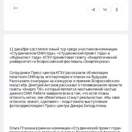
Все
11 декабря состоялся очный тур среди участников номинации
«Студенческое СМИ года», «Студенческий проект года» и
«Журналист года». КГЭУ презентовал газету «Энергетический
университет» и Всероссийский фестиваль «Энергия рока».
Сотрудники Пресс-центра КГЭУ рассказали об эволюции
печатного СМИ вуза, его партнерах и планах на будущее.
Рассказали о наградах на конкурсах и премиях Всероссийского
масштаба.
Дмитрий Антонов
рассказал о телевизионном проекте
газеты «Энерго ТВ», который является неотъемлемой частью
данного СМИ. Ребята заверили всех в том, что если планы
огласить четко, они обязательно станут реальностью. «Мы свои
огласили, значит, сделаем!» - подытожила выступление
фотокорреспондент Пресс-центра
Динара Загидуллина
.
Ольга Птахина
в рамках номинации «Студенческий проект года»