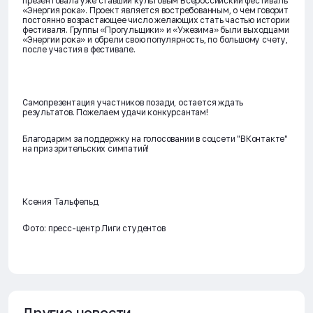
презентовала уже ставший культовым Всероссийский фестиваль
«Энергия рока». Проект является востребованным, о чем говорит
постоянно возрастающее число желающих стать частью истории
фестиваля. Группы «Прогульщики» и «Ужезима» были выходцами
«Энергии рока» и обрели свою популярность, по большому счету,
после участия в фестивале.
Самопрезентация участников позади, остается ждать
результатов. Пожелаем удачи конкурсантам!
Благодарим за поддержку на голосовании в соцсети "ВКонтакте"
на приз зрительских симпатий!
Ксения Тальфельд
Фото: пресс-центр Лиги студентов
Другие новости