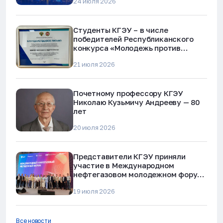
24 июля 2026
Студенты КГЭУ – в числе
победителей Республиканского
конкурса «Молодежь против
наркотиков и телефонного
21 июля 2026
мошенничества»
Почетному профессору КГЭУ
Николаю Кузьмичу Андрееву — 80
лет
20 июля 2026
Представители КГЭУ приняли
участие в Международном
нефтегазовом молодежном форуме
в Альметьевске
19 июля 2026
Все новости