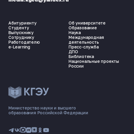
Абитуриенту
Об университете
Студенту
Образование
Выпускнику
Наука
Сотруднику
Международная
Работодателю
деятельность
e-Learning
Пресс-служба
ДПО
Библиотека
Национальные проекты
России
ЭНЕРГОКОД — ПОМОЩНИК КГЭУ
ONLINE ·
Министерство науки и высшего
образования Российской Федерации
🎓 Институты
📋 Приёмная комиссия
🏠 Общежитие
🧮 Баллы и направления