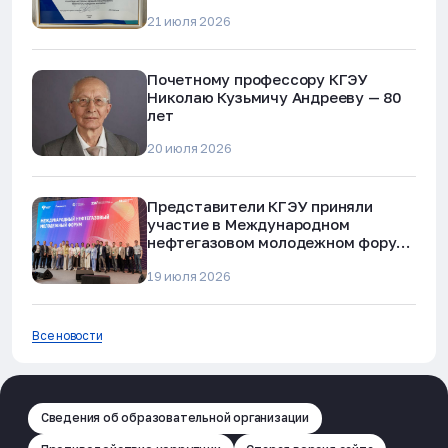
наркотиков и телефонного
21 июля 2026
мошенничества»
Почетному профессору КГЭУ
Николаю Кузьмичу Андрееву — 80
лет
20 июля 2026
Представители КГЭУ приняли
участие в Международном
нефтегазовом молодежном форуме
в Альметьевске
19 июля 2026
Все новости
Сведения об образовательной организации