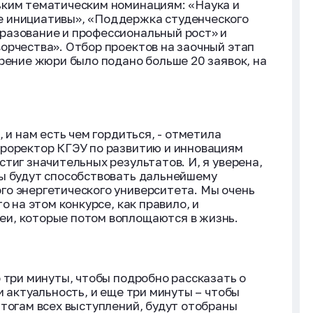
ьким тематическим номинациям: «Наука и
е инициативы», «Поддержка студенческого
разование и профессиональный рост» и
орчества». Отбор проектов на заочный этап
трение жюри было подано больше 20 заявок, на
 и нам есть чем гордиться, - отметила
проректор КГЭУ по развитию и инновациям
тиг значительных результатов. И, я уверена,
ты будут способствовать дальнейшему
го энергетического университета. Мы очень
о на этом конкурсе, как правило, и
и, которые потом воплощаются в жизнь.
 три минуты, чтобы подробно рассказать о
и актуальность, и еще три минуты – чтобы
итогам всех выступлений, будут отобраны