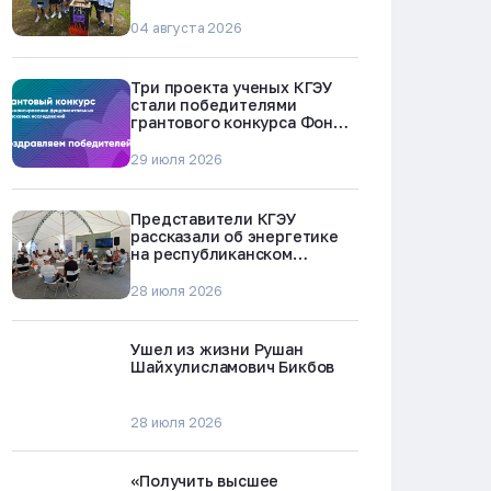
БРЕСТ-300 в Северске
04 августа 2026
Три проекта ученых КГЭУ
стали победителями
грантового конкурса Фонда
науки и технологий
Республики Татарстан
29 июля 2026
Представители КГЭУ
рассказали об энергетике
на республиканском
молодежном форуме
«Профессии будущего»
28 июля 2026
Ушел из жизни Рушан
Шайхулисламович Бикбов
28 июля 2026
«Получить высшее