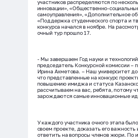
участников распределяются по нескол
инновации», «Общественно-социальны
самоуправления», «Дополнительное об
«Поддержка студенческого спорта и тв
конкурса начался в ноябре. На рассмо
очный тур прошло 17.
- Мы завершаем Год науки и технологий,
председатель Конкурсной комиссии – 
Ирина Ахметова. – Наш университет дос
что представленные на конкурс проек
повышению имиджа и статуса Казанско
рассчитываем на вас, ребята, потому чт
зарождаются самые инновационные иде
У каждого участника очного этапа было
своем проекте, доказать его важность 
ответить на вопросы членов жюри. По 