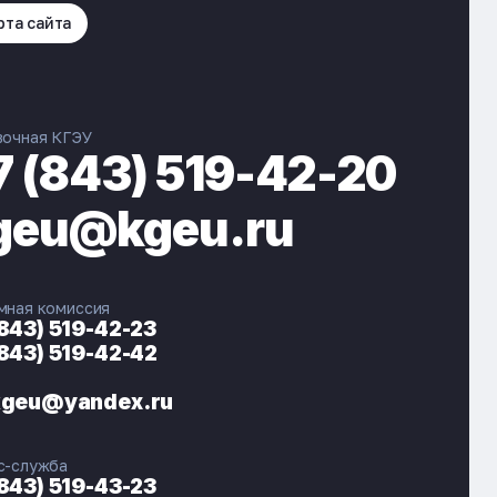
рта сайта
вочная КГЭУ
7 (843) 519-42-20
geu@kgeu.ru
мная комиссия
(843) 519-42-23
(843) 519-42-42
ЭНЕРГОКОД — ПОМОЩНИК КГЭУ
ONLINE ·
kgeu@yandex.ru
🎓 Институты
📋 Приёмная комиссия
с-служба
🏠 Общежитие
🧮 Баллы и направления
(843) 519-43-23