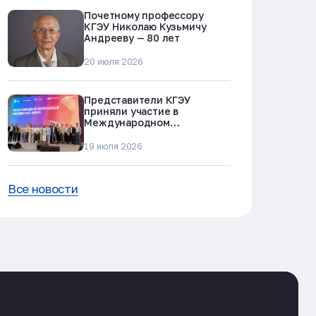
Почетному профессору
КГЭУ Николаю Кузьмичу
Андрееву — 80 лет
20 июля 2026
Представители КГЭУ
приняли участие в
Международном
нефтегазовом молодежном
форуме в Альметьевске
19 июля 2026
Все новости