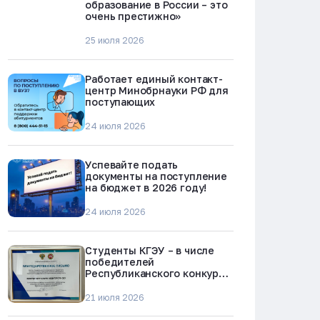
образование в России – это
очень престижно»
25 июля 2026
Работает единый контакт-
центр Минобрнауки РФ для
поступающих
24 июля 2026
Успевайте подать
документы на поступление
на бюджет в 2026 году!
24 июля 2026
Студенты КГЭУ – в числе
победителей
Республиканского конкурса
«Молодежь против
наркотиков и телефонного
21 июля 2026
мошенничества»