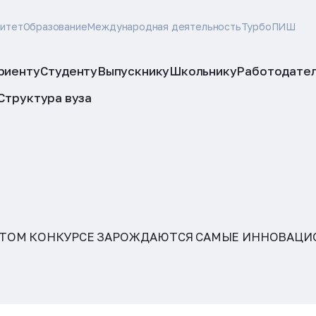
ситет
Образование
Международная деятельность
ТурбоПИШ
риенту
Студенту
Выпускнику
Школьнику
Работодате
Структура вуза
ЭТОМ КОНКУРСЕ ЗАРОЖДАЮТСЯ САМЫЕ ИННОВАЦИ