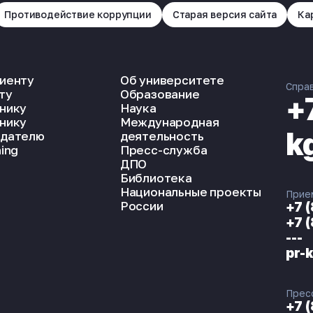
Противодействие коррупции
Старая версия сайта
Ка
иенту
Об университете
Спра
ту
Образование
+
нику
Наука
нику
Международная
k
дателю
деятельность
ing
Пресс-служба
ДПО
Библиотека
Национальные проекты
Прие
России
+7 
+7 
---
pr-
Прес
+7 