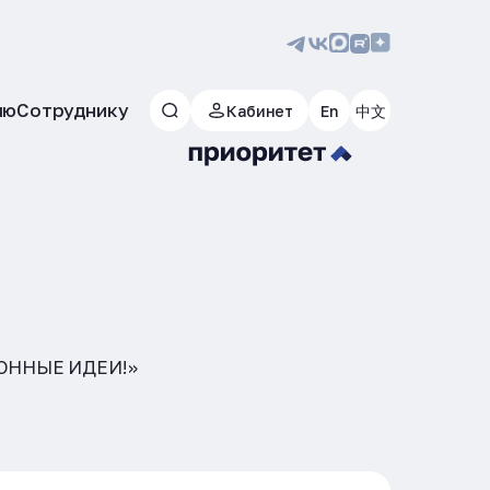
лю
Сотруднику
Кабинет
En
中文
ОННЫЕ ИДЕИ!»