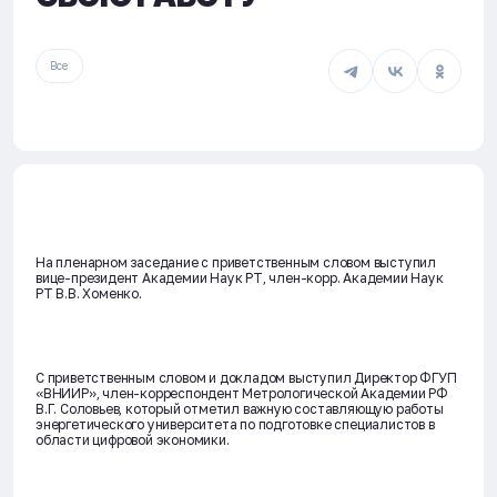
Все
На пленарном заседание с приветственным словом выступил
вице-президент Академии Наук РТ, член-корр. Академии Наук
РТ В.В. Хоменко.
С приветственным словом и докладом выступил Директор ФГУП
«ВНИИР», член-корреспондент Метрологической Академии РФ
В.Г. Соловьев, который отметил важную составляющую работы
энергетического университета по подготовке специалистов в
области цифровой экономики.