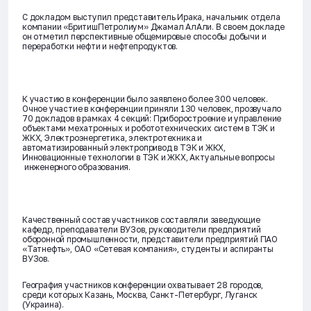
С докладом выступил представитель Ирака, начальник отдела
компании «БритишПетролиум» Джамал АлАли. В своем докладе
он отметил перспективные общемировые способы добычи и
переработки нефти и нефтепродуктов.
К участию в конференции было заявлено более 300 человек.
Очное участие в конференции приняли 130 человек, прозвучало
70 докладов в рамках 4 секций: Приборостроение и управление
объектами мехатронных и робототехнических систем в ТЭК и
ЖКХ, Электроэнергетика, электротехника и
автоматизированный электропривод в ТЭК и ЖКХ,
Инновационные технологии в ТЭК и ЖКХ, Актуальные вопросы
инженерного образования.
Качественный состав участников составляли заведующие
кафедр, преподаватели ВУЗов, руководители предприятий
оборонной промышленности, представители предприятий ПАО
«Татнефть», ОАО «Сетевая компания», студенты и аспиранты
ВУЗов.
География участников конференции охватывает 28 городов,
среди которых Казань, Москва, Санкт-Петербург, Луганск
(Украина).