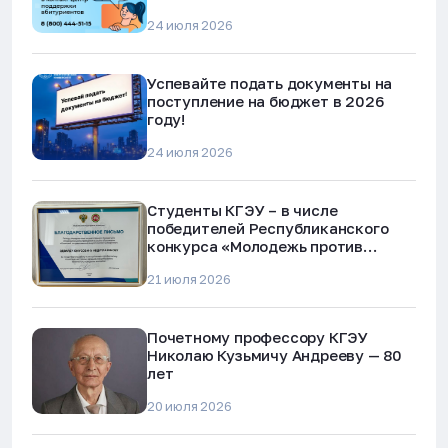
24 июля 2026
Успевайте подать документы на
поступление на бюджет в 2026
году!
24 июля 2026
Студенты КГЭУ – в числе
победителей Республиканского
конкурса «Молодежь против
наркотиков и телефонного
21 июля 2026
мошенничества»
Почетному профессору КГЭУ
Николаю Кузьмичу Андрееву — 80
лет
20 июля 2026