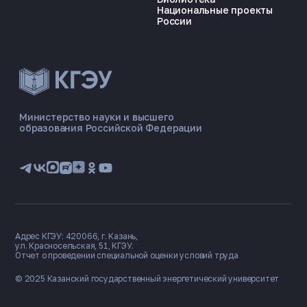
Национальные проекты
России
ЭНЕРГОКОД — ПОМОЩНИК КГЭУ
ONLINE ·
Министерство науки и высшего
образования Российской Федерации
🎓 Институты
📋 Приёмная комиссия
🏠 Общежитие
🧮 Баллы и направления
Адрес КГЭУ: 420066, г. Казань,
ул. Красносельская, 51, КГЭУ.
Отчет о проведении специальной оценки условий труда
© 2025 Казанский государственный
энергетический университет