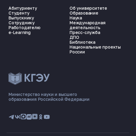
Абитуриенту
Об университете
Студенту
Образование
Выпускнику
Наука
Сотруднику
Международная
Работодателю
деятельность
e-Learning
Пресс-служба
ДПО
Библиотека
Национальные проекты
России
ЭНЕРГОКОД — ПОМОЩНИК КГЭУ
ONLINE ·
Министерство науки и высшего
образования Российской Федерации
🎓 Институты
📋 Приёмная комиссия
🏠 Общежитие
🧮 Баллы и направления