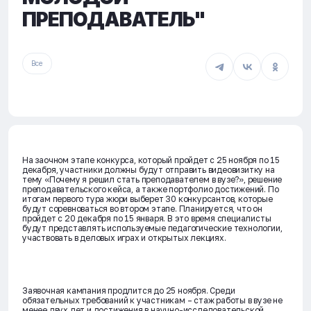
ПРЕПОДАВАТЕЛЬ"
Все
На заочном этапе конкурса, который пройдет с 25 ноября по 15
декабря, участники должны будут отправить видеовизитку на
тему «Почему я решил стать преподавателем в вузе?», решение
преподавательского кейса, а также портфолио достижений. По
итогам первого тура жюри выберет 30 конкурсантов, которые
будут соревноваться во втором этапе. Планируется, что он
пройдет с 20 декабря по 15 января. В это время специалисты
будут представлять используемые педагогические технологии,
участвовать в деловых играх и открытых лекциях.
Заявочная кампания продлится до 25 ноября. Среди
обязательных требований к участникам – стаж работы в вузе не
менее двух лет и достижения в научно-исследовательской