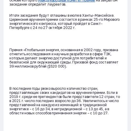
основе которого
Международный комитет премии
на закрытом
заседании определит лауреатов.
Итоги заседания будут оглашены в июле в Ханты-Мансийске.
Церемония вручения премии состоится в рамках 25-го Мирового
энергетического конгресса, который пройдет в Санкт-
Петербурге с 24 по 27 октября 2022 г.
Премия «Глобальная энергия, основанная в 2002 году, призвана
отметить исследования и научные разработки в сфере ТЭК,
которые делают энергию доступной для потребителей и
безопасной для окружающей среды. Призовой фонд составляет
39 миллионов рублей ($520 000).
В последние годы резко выросло количество стран,
представляющих своих кандидатов на вручение премии. Если в
2019 г. среди ее претендентов были представители 12 стран, то
в 2021 г. число последних возросло до 36. Увеличилось и число
представлений на каждую из номинаций: в традиционной
энергетике – с 16 до 34, в нетрадиционной – с 13 до 45, а в
области новых способов применения энергии – с 10 до 27.