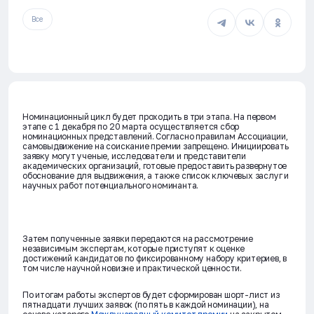
Все
Номинационный цикл будет проходить в три этапа. На первом
этапе с 1 декабря по 20 марта осуществляется сбор
номинационных представлений. Согласно правилам Ассоциации,
самовыдвижение на соискание премии запрещено. Инициировать
заявку могут ученые, исследователи и представители
академических организаций, готовые предоставить развернутое
обоснование для выдвижения, а также список ключевых заслуг и
научных работ потенциального номинанта.
Затем полученные заявки передаются на рассмотрение
независимым экспертам, которые приступят к оценке
достижений кандидатов по фиксированному набору критериев, в
том числе научной новизне и практической ценности.
По итогам работы экспертов будет сформирован шорт-лист из
пятнадцати лучших заявок (по пять в каждой номинации), на