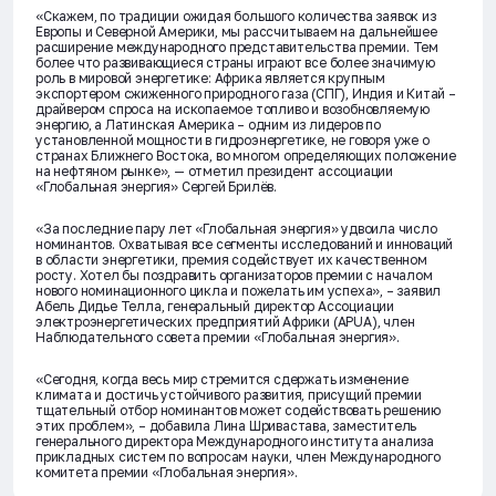
«Скажем, по традиции ожидая большого количества заявок из
Европы и Северной Америки, мы рассчитываем на дальнейшее
расширение международного представительства премии. Тем
более что развивающиеся страны играют все более значимую
роль в мировой энергетике: Африка является крупным
экспортером сжиженного природного газа (СПГ), Индия и Китай –
драйвером спроса на ископаемое топливо и возобновляемую
энергию, а Латинская Америка – одним из лидеров по
установленной мощности в гидроэнергетике, не говоря уже о
странах Ближнего Востока, во многом определяющих положение
на нефтяном рынке», — отметил президент ассоциации
«Глобальная энергия» Сергей Брилёв.
«За последние пару лет «Глобальная энергия» удвоила число
номинантов. Охватывая все сегменты исследований и инноваций
в области энергетики, премия содействует их качественном
росту. Хотел бы поздравить организаторов премии с началом
нового номинационного цикла и пожелать им успеха», – заявил
Абель Дидье Телла, генеральный директор Ассоциации
электроэнергетических предприятий Африки (APUA), член
Наблюдательного совета премии «Глобальная энергия».
«Сегодня, когда весь мир стремится сдержать изменение
климата и достичь устойчивого развития, присущий премии
тщательный отбор номинантов может содействовать решению
этих проблем», – добавила Лина Шривастава, заместитель
генерального директора Международного института анализа
прикладных систем по вопросам науки, член Международного
комитета премии «Глобальная энергия».