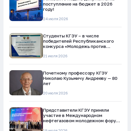
поступление на бюджет в 2026
году!
24 июля 2026
Студенты КГЭУ – в числе
победителей Республиканского
конкурса «Молодежь против
наркотиков и телефонного
21 июля 2026
мошенничества»
Почетному профессору КГЭУ
Николаю Кузьмичу Андрееву — 80
лет
20 июля 2026
Представители КГЭУ приняли
участие в Международном
нефтегазовом молодежном форуме
в Альметьевске
19 июля 2026