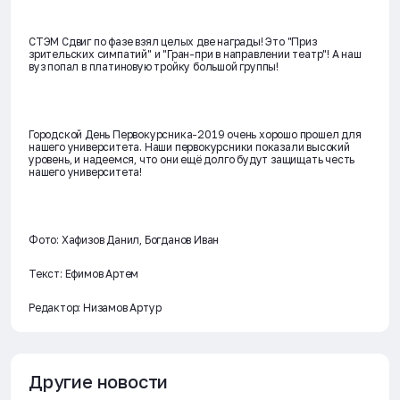
СТЭМ Сдвиг по фазе взял целых две награды! Это "Приз
зрительских симпатий" и "Гран-при в направлении театр"! А наш
вуз попал в платиновую тройку большой группы!
Городской День Первокурсника-2019 очень хорошо прошел для
нашего университета. Наши первокурсники показали высокий
уровень, и надеемся, что они ещё долго будут защищать честь
нашего университета!
Фото: Хафизов Данил, Богданов Иван
Текст: Ефимов Артем
Редактор: Низамов Артур
Другие новости