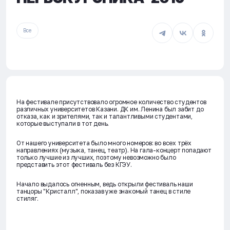
Все
На фестивале присутствовало огромное количество студентов
различных университетов Казани. ДК им. Ленина был забит до
отказа, как и зрителями, так и талантливыми студентами,
которые выступали в тот день.
От нашего университета было много номеров: во всех трёх
направлениях (музыка, танец, театр). На гала-концерт попадают
только лучшие из лучших, поэтому невозможно было
представить этот фестиваль без КГЭУ.
Начало выдалось огненным, ведь открыли фестиваль наши
танцоры "Кристалл", показав уже знакомый танец в стиле
стиляг.