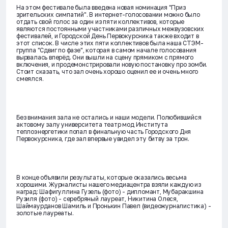
На этом фестивале была введена новая номинация "Приз
зрительских симпатий". В интернет-голосовании можно было
отдать свой голос за один из пяти коллективов, которые
являются постоянными участниками различных межвузовских
фестивалей, и Городской День Первокурсника также входит в
этот список. В числе этих пяти коллективов была наша СТЭМ-
группа "Сдвиг по фазе", которая в самом начале голосования
вырвалась вперёд. Они вышли на сцену прямиком с прямого
включения, и продемонстрировали новую постановку про зомби.
Стоит сказать, что зал очень хорошо оценил ее и очень много
смеялся.
Без внимания зала не остались и наши модели. Полюбившийся
актовому залу университета театр мод Института
теплоэнергетики попал в финальную часть Городского Дня
Первокурсника, где зал впервые увидел эту битву за трон.
В конце объявили результаты, которые оказались весьма
хорошими. Журналисты нашего медиацентра взяли каждую из
наград: Шафигуллина Гузель (фото) - дипломант, Мубаракшина
Рузиля (фото) - серебряный лауреат, Никитина Олеся,
Шаймаурданов Шамиль и Пронькин Павел (видеожурналистика) -
золотые лауреаты.