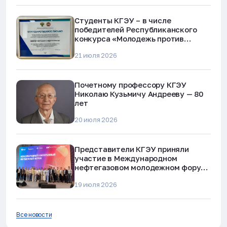
Студенты КГЭУ – в числе
победителей Республиканского
конкурса «Молодежь против
наркотиков и телефонного
21 июля 2026
мошенничества»
Почетному профессору КГЭУ
Николаю Кузьмичу Андрееву — 80
лет
20 июля 2026
Представители КГЭУ приняли
участие в Международном
нефтегазовом молодежном форуме
в Альметьевске
19 июля 2026
Все новости