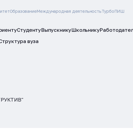
ситет
Образование
Международная деятельность
ТурбоПИШ
риенту
Студенту
Выпускнику
Школьнику
Работодате
Структура вуза
ТРУКТИВ"