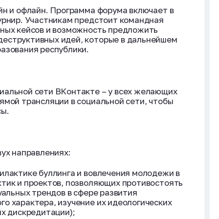
йн и офлайн. Программа форума включает в
урнир. Участникам предстоит командная
ьных кейсов и возможность предложить
еструктивных идей, которые в дальнейшем
разования республики.
иальной сети ВКонтакте – у всех желающих
ямой трансляции в социальной сети, чтобы
сы.
вух направлениях:
илактике буллинга и вовлечения молодежи в
ктик и проектов, позволяющих противостоять
уальных трендов в сфере развития
о характера, изучение их идеологических
их дискредитации);