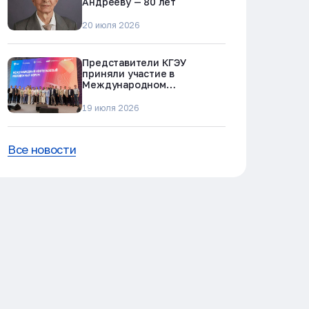
Андрееву — 80 лет
20 июля 2026
Представители КГЭУ
приняли участие в
Международном
нефтегазовом молодежном
форуме в Альметьевске
19 июля 2026
Все новости