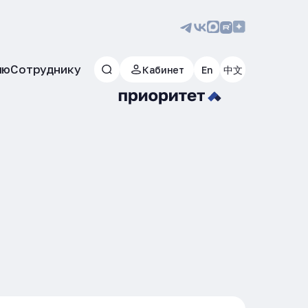
лю
Сотруднику
Кабинет
En
中文