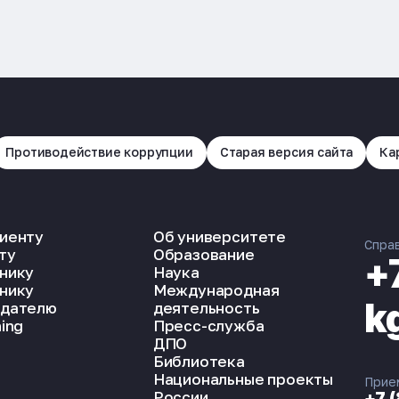
Противодействие коррупции
Старая версия сайта
Ка
иенту
Об университете
Спра
ту
Образование
+
нику
Наука
нику
Международная
k
дателю
деятельность
ing
Пресс-служба
ДПО
Библиотека
Национальные проекты
Прие
России
+7 