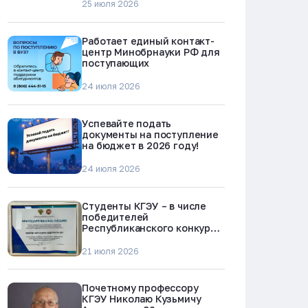
25 июля 2026
Работает единый контакт-
центр Минобрнауки РФ для
поступающих
24 июля 2026
Успевайте подать
документы на поступление
на бюджет в 2026 году!
24 июля 2026
Студенты КГЭУ – в числе
победителей
Республиканского конкурса
«Молодежь против
наркотиков и телефонного
21 июля 2026
мошенничества»
Почетному профессору
КГЭУ Николаю Кузьмичу