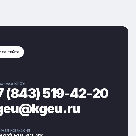
рта сайта
вочная КГЭУ
7 (843) 519-42-20
geu@kgeu.ru
мная комиссия
(843) 519-42-23