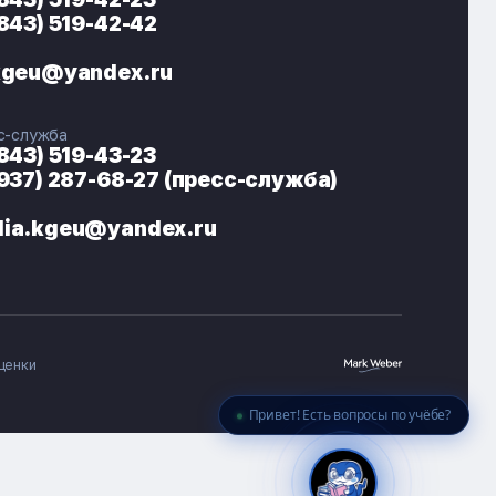
(843) 519-42-42
ЭНЕРГОКОД — ПОМОЩНИК КГЭУ
ONLINE ·
kgeu@yandex.ru
🎓 Институты
📋 Приёмная комиссия
с-служба
🏠 Общежитие
🧮 Баллы и направления
(843) 519-43-23
(937) 287-68-27 (пресс-служба)
ia.kgeu@yandex.ru
ценки
Привет! Есть вопросы по учёбе?