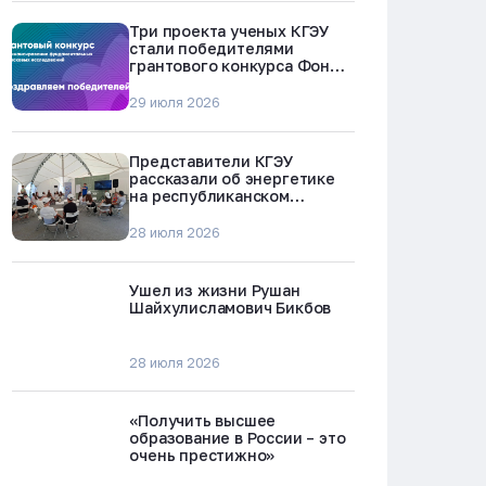
Три проекта ученых КГЭУ
стали победителями
грантового конкурса Фонда
науки и технологий
Республики Татарстан
29 июля 2026
Представители КГЭУ
рассказали об энергетике
на республиканском
молодежном форуме
«Профессии будущего»
28 июля 2026
Ушел из жизни Рушан
Шайхулисламович Бикбов
28 июля 2026
«Получить высшее
образование в России – это
очень престижно»