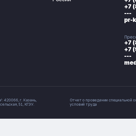
+7 
---
pr-
Прес
+7 
+7 
---
med
: 420066, г. Казань,
Отчет о проведении специальной о
сельская, 51, КГЭУ.
условий труда