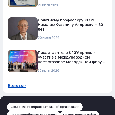
наркотиков и телефонного
21 июля 2026
мошенничества»
Почетному профессору КГЭУ
Николаю Кузьмичу Андрееву — 80
лет
20 июля 2026
Представители КГЭУ приняли
участие в Международном
нефтегазовом молодежном форуме
в Альметьевске
19 июля 2026
Все новости
Сведения об образовательной организации
Противодействие коррупции
Старая версия сайта