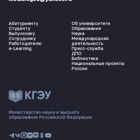
Абитуриенту
Об университете
Студенту
Образование
Выпускнику
Наука
Сотруднику
Международная
Работодателю
деятельность
e-Learning
Пресс-служба
ДПО
Библиотека
Национальные проекты
России
ЭНЕРГОКОД — ПОМОЩНИК КГЭУ
ONLINE ·
Министерство науки и высшего
образования Российской Федерации
🎓 Институты
📋 Приёмная комиссия
🏠 Общежитие
🧮 Баллы и направления