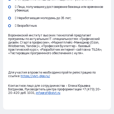
 Лица, получившие удостоверение беженца или временное
убежище;
 Неработающая молодежь до 35 лет;
 Безработные.
Воронежский институт высоких технологий предлагает
программы по актуальным IT-специальностям: «Графический
дизайн. Старт в профессии», «Маркетплейс-Менеджер (Ozon,
Wildberries, Yandex)», «Профессия Бухгалтер - базовый
практический курс», «Разработчик интернет-сайтов на TILDA»,
«Тестировщик программного обеспечения с нуля».
Для участия в проекте необходимо пройти регистрацию по
ссылке:
https://vivt-dpo.ru/
Контактное лицо для сотрудничества – Елена Юрьевна
Богданова, Руководитель центра профориентации +7 (473) 20-
20-420 доб. 1031,
infoprof@vivt.ru