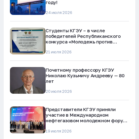
году!
24 июля 2026
Студенты КГЭУ – в числе
победителей Республиканского
конкурса «Молодежь против
наркотиков и телефонного
21 июля 2026
мошенничества»
Почетному профессору КГЭУ
Николаю Кузьмичу Андрееву — 80
лет
20 июля 2026
Представители КГЭУ приняли
участие в Международном
нефтегазовом молодежном форуме
в Альметьевске
19 июля 2026