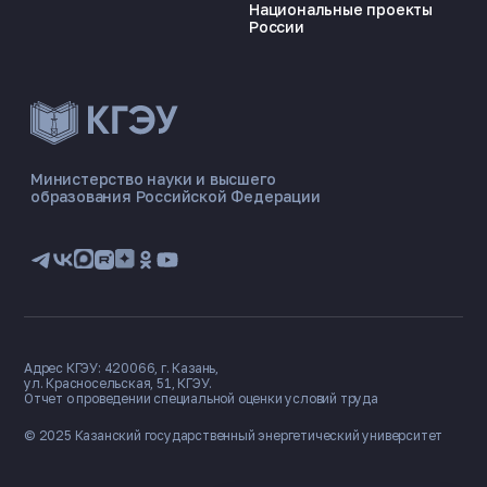
Национальные проекты
России
ЭНЕРГОКОД — ПОМОЩНИК КГЭУ
ONLINE ·
Министерство науки и высшего
образования Российской Федерации
🎓 Институты
📋 Приёмная комиссия
🏠 Общежитие
🧮 Баллы и направления
Адрес КГЭУ: 420066, г. Казань,
ул. Красносельская, 51, КГЭУ.
Отчет о проведении специальной оценки условий труда
© 2025 Казанский государственный
энергетический университет