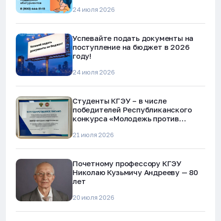
24 июля 2026
Успевайте подать документы на
поступление на бюджет в 2026
году!
24 июля 2026
Студенты КГЭУ – в числе
победителей Республиканского
конкурса «Молодежь против
наркотиков и телефонного
21 июля 2026
мошенничества»
Почетному профессору КГЭУ
Николаю Кузьмичу Андрееву — 80
лет
20 июля 2026