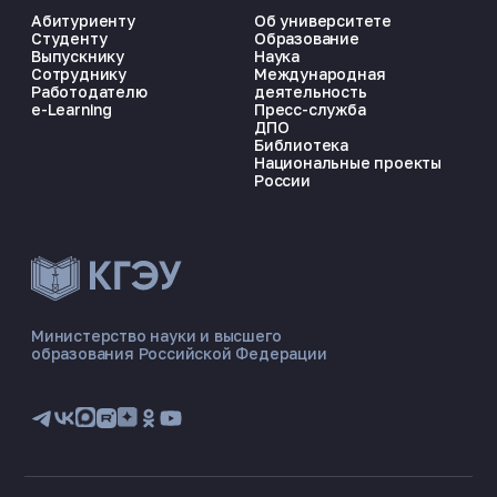
Абитуриенту
Об университете
Студенту
Образование
Выпускнику
Наука
Сотруднику
Международная
Работодателю
деятельность
e-Learning
Пресс-служба
ДПО
Библиотека
Национальные проекты
России
ЭНЕРГОКОД — ПОМОЩНИК КГЭУ
ONLINE ·
Министерство науки и высшего
образования Российской Федерации
🎓 Институты
📋 Приёмная комиссия
🏠 Общежитие
🧮 Баллы и направления