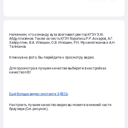
Напомним, что команду вуза возглавил ректор КГЭУ Э.Ю.
Абдуллазянов. Также за честь КГЭУ боролись Р.Р. Аскаров, А.Г.
Хайруллин, В.А. Илюшин, О.В. Илюшин, Р.Н. Мухаметжанов и А.Н.
Талманов.
Кликнув на фото, Вы перейдете к просмотру видео.
Для просмотра в лучшем качестве выберите в настройках
качество HD!
Ещё больше видео смотрите ЗДЕСЬ
Настроить лучшее качество видео вы можете в нижней части
браузера (См. рисунок).