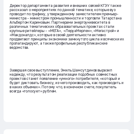
Директор департамента развития и внешних связей КГЭУ также
рассказал о мероприятиях по данной тематике, которые вуз
проводит по графику, утвержденному заместителем премьер-
министра - министром промышленности и торговли Татарстана
Альбертом Каримовым
. Партнерами энергоунивеситета в
различных тематических образовательных проектах стали
крупные ритейлеры – «МЕГА», «ЛеруаМерлен», «Мегастрой» и
«Макдоналдс», которые в своей деятельности активно
продвигают принципы экономики замкнутого цикла и всячески их
пропагандируют, а также профильные республиканские
ведомства.
Завершая свое выступление,
Эмиль Шамсутдинов
выразил
надежду, что результатом реализации подобных совместных
проектов станет появление «умного» потребителя, «который и
будет диктовать бизнесу, из чего производить, как производить и
в каких объемах». Потому что, в конечном счете, покупатель
всегда «голосует» рублем.