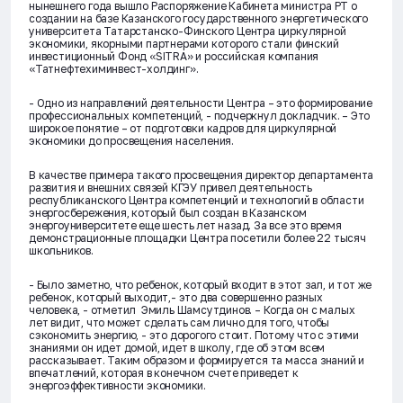
нынешнего года вышло Распоряжение Кабинета министра РТ о
создании на базе Казанского государственного энергетического
университета Татарстанско-Финского Центра циркулярной
экономики, якорными партнерами которого стали финский
инвестиционный Фонд «SITRA» и российская компания
«Татнефтехиминвест-холдинг».
- Одно из направлений деятельности Центра – это формирование
профессиональных компетенций, - подчеркнул докладчик. – Это
широкое понятие – от подготовки кадров для циркулярной
экономики до просвещения населения.
В качестве примера такого просвещения директор департамента
развития и внешних связей КГЭУ привел деятельность
республиканского Центра компетенций и технологий в области
энергосбережения, который был создан в Казанском
энергоуниверситете еще шесть лет назад. За все это время
демонстрационные площадки Центра посетили более 22 тысяч
школьников.
- Было заметно, что ребенок, который входит в этот зал, и тот же
ребенок, который выходит,- это два совершенно разных
человека, - отметил
Эмиль Шамсутдинов
. – Когда он с малых
лет видит, что может сделать сам лично для того, чтобы
сэкономить энергию, - это дорогого стоит. Потому что с этими
знаниями он идет домой, идет в школу, где об этом всем
рассказывает. Таким образом и формируется та масса знаний и
впечатлений, которая в конечном счете приведет к
энергоэффективности экономики.