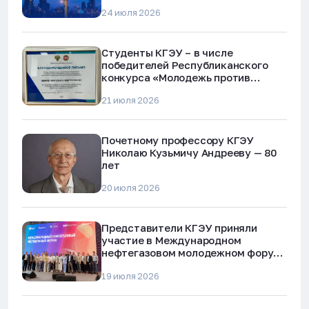
24 июля 2026
Студенты КГЭУ – в числе
победителей Республиканского
конкурса «Молодежь против
наркотиков и телефонного
21 июля 2026
мошенничества»
Почетному профессору КГЭУ
Николаю Кузьмичу Андрееву — 80
лет
20 июля 2026
Представители КГЭУ приняли
участие в Международном
нефтегазовом молодежном форуме
в Альметьевске
19 июля 2026