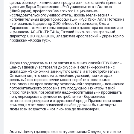
цикла: эволюция химических продуктов и технологий» приняли
участие:
Дарья Герасименко
- PhD университета т.Галлена
(Швейцария), профессор Самарского Национально-
исследовательского университета,
Любовь Меланевская
-
исполнительный директор ассоциации «РусПЭК»,
Алла Потехина
- генеральный директор ООО «Инеос Стиролюшн»,
Ольга
Тарасенко
– заместитель генерального директора по экономике
и финансам АО «ГК»ТИТАН»,
Евгений Никонов
- генеральный
директор ООО «ДАНЕКС»,
Владислав Ярославский
- директор по
продажам «Крода Рус».
Директор департамента развития и внешних связей КГЭУ
Эмиль
Шамсутдинов
участвовал в дискуссии в онлайн-формате - с
докладом «Экономика замкнутого цикла: а кто потребитель?».
Он напомнил, что одно из важнейших условий, при которых
реальный сектор экономики может перейти к «зеленым»
технологиями производству экологичной продукции,– повышение
потребительского спроса на эту продукцию. Но чтобы такой
спрос появился, потребителя надо «воспитывать» и просвещать,
популяризировать «умное» потребление - бережливое
отношение к ресурсам и окружающей среде. Причем, по мнению
спикера, в этот экологический ликбез должны быть втянуты
люди всех возрастов – «от пионера до пенсионера».
Эмиль Шамсутдинов
рассказал участникам Форума, что летом