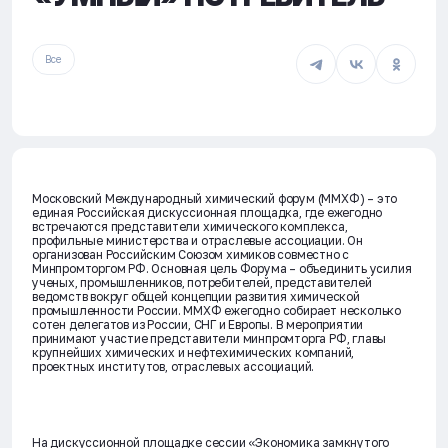
Все
Московский Международный химический форум (ММХФ) – это
единая Российская дискуссионная площадка, где ежегодно
встречаются представители химического комплекса,
профильные министерства и отраслевые ассоциации. Он
организован Российским Союзом химиков совместно с
Минпромторгом РФ. Основная цель Форума – объединить усилия
ученых, промышленников, потребителей, представителей
ведомств вокруг общей концепции развития химической
промышленности России. ММХФ ежегодно собирает несколько
сотен делегатов из России, СНГ и Европы. В мероприятии
принимают участие представители минпромторга РФ, главы
крупнейших химических и нефтехимических компаний,
проектных институтов, отраслевых ассоциаций.
На дискуссионной площадке сессии «Экономика замкнутого