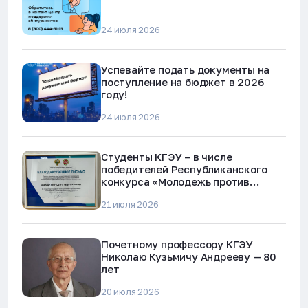
24 июля 2026
Успевайте подать документы на
поступление на бюджет в 2026
году!
24 июля 2026
Студенты КГЭУ – в числе
победителей Республиканского
конкурса «Молодежь против
наркотиков и телефонного
21 июля 2026
мошенничества»
Почетному профессору КГЭУ
Николаю Кузьмичу Андрееву — 80
лет
20 июля 2026