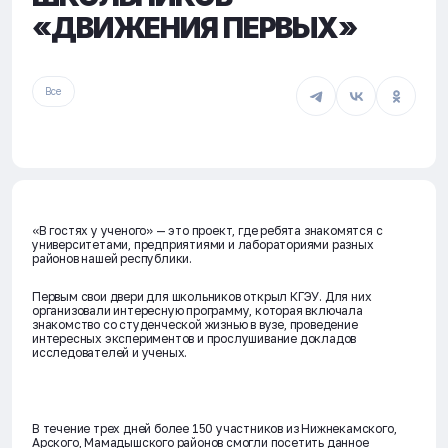
«ДВИЖЕНИЯ ПЕРВЫХ»
Все
«В гостях у ученого» — это проект, где ребята знакомятся с
университетами, предприятиями и лабораториями разных
районов нашей республики.
Первым свои двери для школьников открыл КГЭУ. Для них
организовали интересную программу, которая включала
знакомство со студенческой жизнью в вузе, проведение
интересных экспериментов и прослушивание докладов
исследователей и ученых.
В течение трех дней более 150 участников из Нижнекамского,
Арского, Мамадышского районов смогли посетить данное