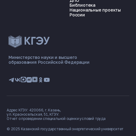
ДПО
Библиотека
Национальные проекты
России
ЭНЕРГОКОД — ПОМОЩНИК КГЭУ
ONLINE ·
Министерство науки и высшего
образования Российской Федерации
🎓 Институты
📋 Приёмная комиссия
🏠 Общежитие
🧮 Баллы и направления
Адрес КГЭУ: 420066, г. Казань,
ул. Красносельская, 51, КГЭУ.
Отчет о проведении специальной оценки условий труда
© 2025 Казанский государственный
энергетический университет