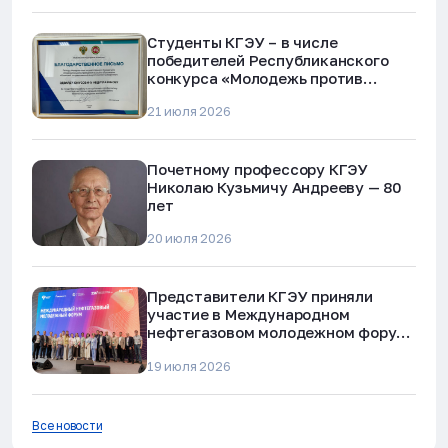
Студенты КГЭУ – в числе
победителей Республиканского
конкурса «Молодежь против
наркотиков и телефонного
21 июля 2026
мошенничества»
Почетному профессору КГЭУ
Николаю Кузьмичу Андрееву — 80
лет
20 июля 2026
Представители КГЭУ приняли
участие в Международном
нефтегазовом молодежном форуме
в Альметьевске
19 июля 2026
Все новости