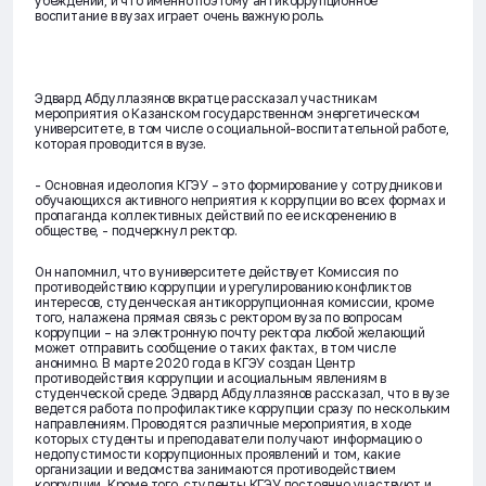
убеждений, и что именно поэтому антикоррупционное
воспитание в вузах играет очень важную роль.
Эдвард Абдуллазянов вкратце рассказал участникам
мероприятия о Казанском государственном энергетическом
университете, в том числе о социальной-воспитательной работе,
которая проводится в вузе.
- Основная идеология КГЭУ – это формирование у сотрудников и
обучающихся активного неприятия к коррупции во всех формах и
пропаганда коллективных действий по ее искоренению в
обществе, - подчеркнул ректор.
Он напомнил, что в университете действует Комиссия по
противодействию коррупции и урегулированию конфликтов
интересов, студенческая антикоррупционная комиссии, кроме
того, налажена прямая связь с ректором вуза по вопросам
коррупции – на электронную почту ректора любой желающий
может отправить сообщение о таких фактах, в том числе
анонимно. В марте 2020 года в КГЭУ создан Центр
противодействия коррупции и асоциальным явлениям в
студенческой среде. Эдвард Абдуллазянов рассказал, что в вузе
ведется работа по профилактике коррупции сразу по нескольким
направлениям. Проводятся различные мероприятия, в ходе
которых студенты и преподаватели получают информацию о
недопустимости коррупционных проявлений и том, какие
организации и ведомства занимаются противодействием
коррупции. Кроме того, студенты КГЭУ постоянно участвуют и