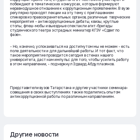
побеждают в тематических конкурсах, которые формируют
неравнодушное отношение к коррупционным проявлениям. В вузе
регулярно проходят лекции на эту тему с приглашением
спикеров из правоохранительных органов, различные творческие
мероприятия – антикоррупционные дебаты, квизы, круглые
столы, флеш-мобы и выездные спектакли агит-бригады
студенческого театра эстрадных миниатюр КГЭУ «Сдвиг по
фазе».
- Но, конечно, успокаиваться на достигнутом мы не можем - есть
поле деятельности и для дальнейшей работы. И тот факт, что
такое мероприятие проводится сегодня в стенах нашего
университета, даст нам импульс для того, чтобы усилить работу
в этом направлении, - подчеркнул Эдвард Абдуллазянов.
Представители вузов Татарстана и другие участники семинара-
совещания в своих выступлениях также поделились опытом
антикоррупционной работы по различным направлениям.
Другие новости