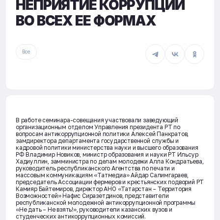
НЕПРИЯТИЕ КОРРУПЦИИ
ВО ВСЕХ ЕЕ ФОРМАХ
Все
В работе семинара-совещания участвовали заведующий
организационным отделом Управления президента РТ по
вопросам антикоррупционной политики Алексей Панкратов,
замдиректора департамента государственной службы и
кадровой политики министерства науки и высшего образования
РФ Владимир Новиков, министр образования и науки РТ Ильсур
Хадиуллин, замминистра по делам молодежи Алла Кондратьева,
руководитель республиканского Агентства по печати и
массовым коммуникациям «Татмедиа» Айдар Салимгараев,
председатель Ассоциации фермеров и крестьянских подворий РТ
Камияр Байтемиров, директор АНО «Татарстан – Территория
Возможностей» Нафис Сиразетдинов, представители
республиканской молодежной антикоррупционной программы
«Не дать – Не взять!», руководители казанских вузов и
студенческих антикоррупционных комиссий.