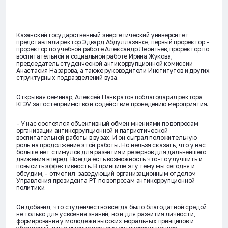
Казанский государственный энергетический университет
представляли ректор Эдвард Абдуллазянов, первый проректор –
проректор по учебной работе Александр Леонтьев, проректор по
воспитательной и социальной работе Ирина Жукова,
председатель студенческой антикоррупционной комиссии
Анастасия Назарова, а также руководители Институтов и других
структурных подразделений вуза.
Открывая семинар, Алексей Панкратов поблагодарил ректора
КГЭУ за гостеприимство и содействие проведению мероприятия.
- У нас состоялся объективный обмен мнениями по вопросам
организации антикоррупционной и патриотической
воспитательной работы в вузах. И он сыграл положительную
роль на продолжение этой работы. Но нельзя сказать, что у нас
больше нет стимулов для развития и резервов для дальнейшего
движения вперед. Всегда есть возможность что-то улучшить и
повысить эффективность. В принципе эту тему мы сегодня и
обсудим, - отметил заведующий организационным отделом
Управления президента РТ по вопросам антикоррупционной
политики.
Он добавил, что студенчество всегда было благодатной средой
не только для усвоения знаний, но и для развития личности,
формирования у молодежи высоких моральных принципов и