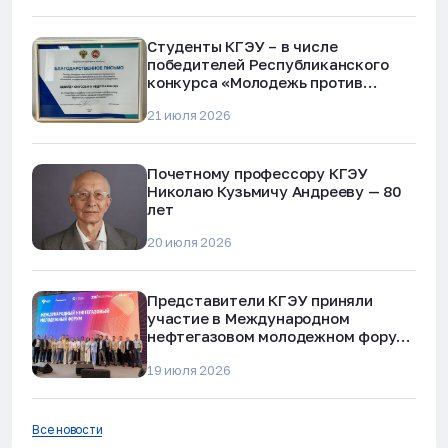
Студенты КГЭУ – в числе
победителей Республиканского
конкурса «Молодежь против
наркотиков и телефонного
21 июля 2026
мошенничества»
Почетному профессору КГЭУ
Николаю Кузьмичу Андрееву — 80
лет
20 июля 2026
Представители КГЭУ приняли
участие в Международном
нефтегазовом молодежном форуме
в Альметьевске
19 июля 2026
Все новости