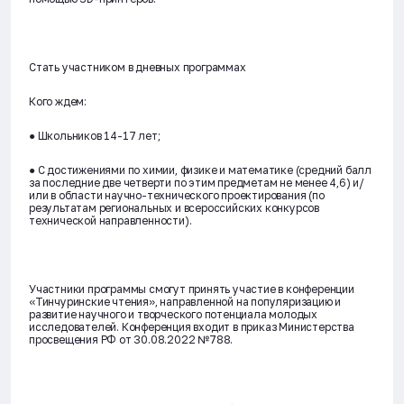
Стать участником в дневных программах
Кого ждем:
● Школьников 14-17 лет;
● С достижениями по химии, физике и математике (средний балл
за последние две четверти по этим предметам не менее 4,6) и/
или в области научно-технического проектирования (по
результатам региональных и всероссийских конкурсов
технической направленности).
Участники программы смогут принять участие в конференции
«Тинчуринские чтения», направленной на популяризацию и
развитие научного и творческого потенциала молодых
исследователей. Конференция входит в приказ Министерства
просвещения РФ от 30.08.2022 №788.