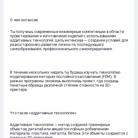
О чем интенсив
Ты получишь современные инженерные компетенции в области
проектирования и изготовления изделий с использованием
аддитивных технологий. Цель интенсива — создание условий для
разностороннего развития личности, последующего
самообразования, профессионального самоопределения.
В течение нескольких недель ты будешь изучать технологию
моделирования методом послойного наплавления (FDM). В
рамках программы сможешь выполнишь проект, где создашь
печатные образцы различной степени сложности на 3D-
принтере.
Что такое «аддитивные технологии»
Аддитивные технологии — метод создания трехмерных
объектов, деталей или вещей послойным добавлением
материала: пластика, металла, бетона. Эти объекты создаются с
помощью 3D-принтеров.