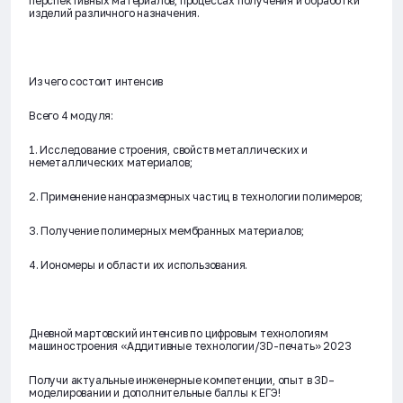
перспективных материалов, процессах получения и обработки
изделий различного назначения.
Из чего состоит интенсив
Всего 4 модуля:
1. Исследование строения, свойств металлических и
неметаллических материалов;
2. Применение наноразмерных частиц в технологии полимеров;
3. Получение полимерных мембранных материалов;
4. Иономеры и области их использования.
Дневной мартовский интенсив по цифровым технологиям
машиностроения «Аддитивные технологии/3D-печать» 2023
Получи актуальные инженерные компетенции, опыт в 3D–
моделировании и дополнительные баллы к ЕГЭ!