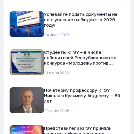
Успевайте подать документы на
поступление на бюджет в 2026
году!
24 июля 2026
Студенты КГЭУ – в числе
победителей Республиканского
конкурса «Молодежь против
наркотиков и телефонного
21 июля 2026
мошенничества»
Почетному профессору КГЭУ
Николаю Кузьмичу Андрееву — 80
лет
20 июля 2026
Представители КГЭУ приняли
участие в Международном