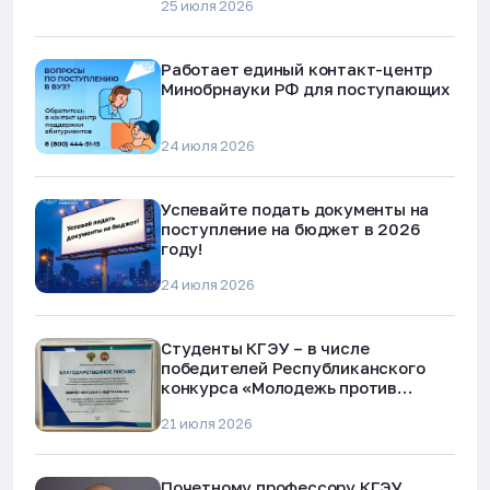
25 июля 2026
Работает единый контакт-центр
Минобрнауки РФ для поступающих
24 июля 2026
Успевайте подать документы на
поступление на бюджет в 2026
году!
24 июля 2026
Студенты КГЭУ – в числе
победителей Республиканского
конкурса «Молодежь против
наркотиков и телефонного
21 июля 2026
мошенничества»
Почетному профессору КГЭУ