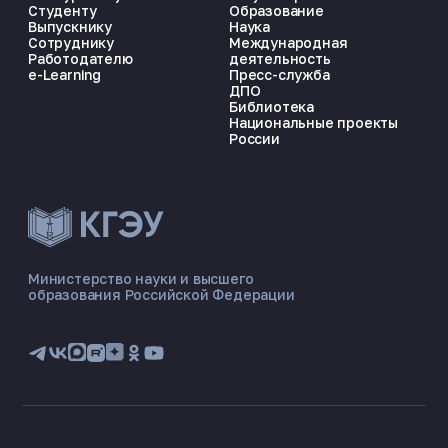
Студенту
Образование
Выпускнику
Наука
Сотруднику
Международная
Работодателю
деятельность
e-Learning
Пресс-служба
ДПО
Библиотека
Национальные проекты
России
ЭНЕРГОКОД — ПОМОЩНИК КГЭУ
ONLINE ·
Министерство науки и высшего
образования Российской Федерации
🎓 Институты
📋 Приёмная комиссия
🏠 Общежитие
🧮 Баллы и направления