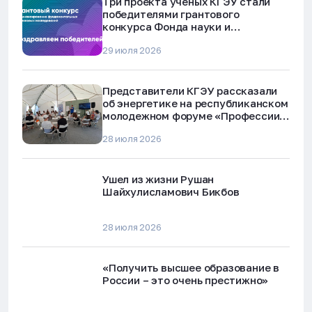
Три проекта ученых КГЭУ стали
победителями грантового
конкурса Фонда науки и
технологий Республики Татарстан
29 июля 2026
Представители КГЭУ рассказали
об энергетике на республиканском
молодежном форуме «Профессии
будущего»
28 июля 2026
Ушел из жизни Рушан
Шайхулисламович Бикбов
28 июля 2026
«Получить высшее образование в
России – это очень престижно»