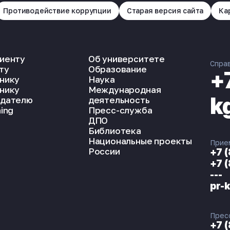
Противодействие коррупции
Старая версия сайта
Ка
иенту
Об университете
Спра
ту
Образование
+
нику
Наука
нику
Международная
k
дателю
деятельность
ing
Пресс-служба
ДПО
Библиотека
Национальные проекты
Прие
России
+7 
+7 
---
pr-
Прес
+7 