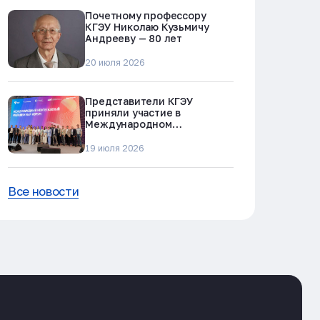
Почетному профессору
КГЭУ Николаю Кузьмичу
Андрееву — 80 лет
20 июля 2026
Представители КГЭУ
приняли участие в
Международном
нефтегазовом молодежном
форуме в Альметьевске
19 июля 2026
Все новости