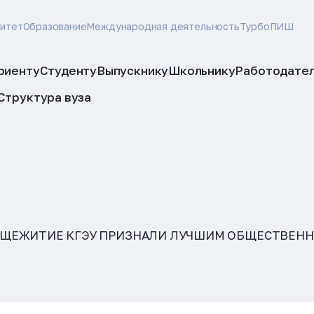
ситет
Образование
Международная деятельность
ТурбоПИШ
риенту
Студенту
Выпускнику
Школьнику
Работодате
Структура вуза
БЩЕЖИТИЕ КГЭУ ПРИЗНАЛИ ЛУЧШИМ ОБЩЕСТВЕН