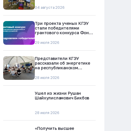
БРЕСТ-300 в Северске
04 августа 2026
Три проекта ученых КГЭУ
стали победителями
грантового конкурса Фонда
науки и технологий
Республики Татарстан
29 июля 2026
Представители КГЭУ
рассказали об энергетике
на республиканском
молодежном форуме
«Профессии будущего»
28 июля 2026
Ушел из жизни Рушан
Шайхулисламович Бикбов
28 июля 2026
«Получить высшее