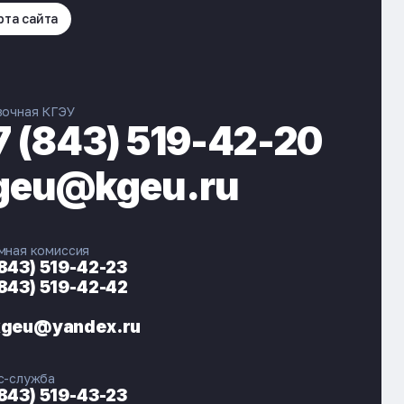
рта сайта
вочная КГЭУ
7 (843) 519-42-20
geu@kgeu.ru
мная комиссия
(843) 519-42-23
(843) 519-42-42
ЭНЕРГОКОД — ПОМОЩНИК КГЭУ
ONLINE ·
kgeu@yandex.ru
🎓 Институты
📋 Приёмная комиссия
с-служба
🏠 Общежитие
🧮 Баллы и направления
(843) 519-43-23