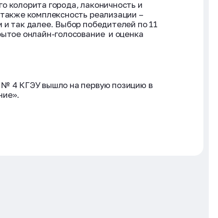
о колорита города, лаконичность и
 также комплексность реализации –
 и так далее. Выбор победителей по 11
рытое онлайн-голосование и оценка
 № 4 КГЭУ вышло на первую позицию в
ние».