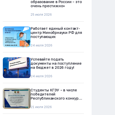
образование в России – это
очень престижно»
25 июля 2026
Работает единый контакт-
центр Минобрнауки РФ для
поступающих
24 июля 2026
Успевайте подать
документы на поступление
на бюджет в 2026 году!
24 июля 2026
Студенты КГЭУ – в числе
победителей
Республиканского конкурса
«Молодежь против
наркотиков и телефонного
21 июля 2026
мошенничества»